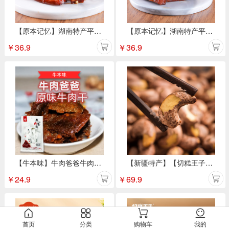
【原本记忆】湖南特产平江豆干休闲小吃零食 香辣豆干380g/包
【原本记忆】湖南特产平江豆干休闲小吃零食 卤香豆干卤香味380g/包
￥
36.9
￥
36.9
【牛本味】牛肉爸爸牛肉干 48g/袋
【新疆特产】【切糕王子】A180紫衣腰果淡盐味250g*2盒
￥
24.9
￥
69.9
首页
分类
购物车
我的