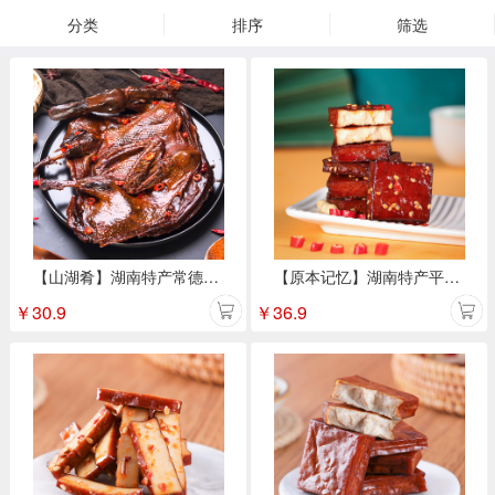
分类
排序
筛选
【山湖肴】湖南特产常德酱板鸭休闲麻辣小吃
【原本记忆】湖南特产平江豆干休闲小吃零食 卤香豆干微辣味380g/包
￥
30.9
￥
36.9