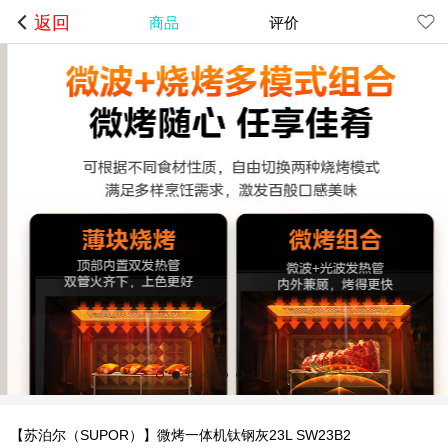
商品
评价
返回
【苏泊尔（SUPOR）】微烤一体机钛钢灰23L SW23B2