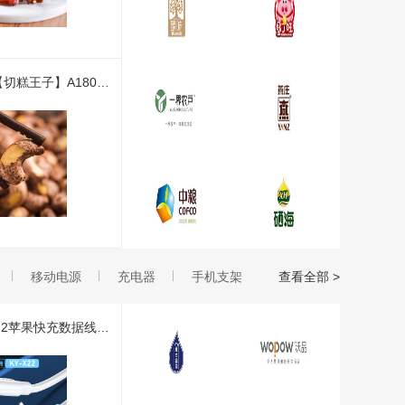
【新疆特产】【切糕王子】A180紫衣腰果淡盐味250g*2盒
移动电源
充电器
手机支架
查看全部 >
【酷印】KY-X22苹果快充数据线 1条