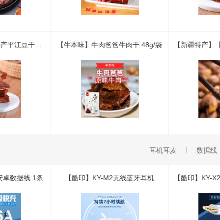
【原本记忆】湖南特产平江豆干休闲小吃零食 卤香豆干卤香味380g/包
【牛本味】牛肉爸爸牛肉干 48g/袋
耳机耳麦
数据线
0安卓数据线 1条
【酷印】KY-M2无线蓝牙耳机