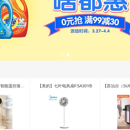
【艾美特】家用轻音智能遥控落地循环扇白色FA15-R3
【美的】七叶电风扇FSA30YB