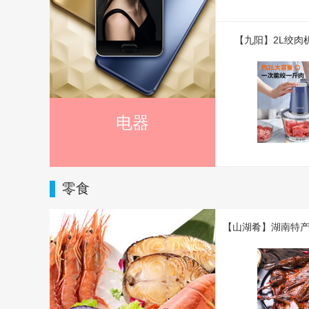
【九阳】2L绞肉机S
电器
零食