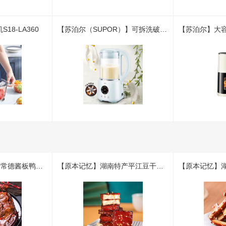
18-LA360
【苏泊尔（SUPOR）】可拆洗破壁豆浆机天青色DJ12B-P88
【山湖肴】湖南特产常德酱板鸭休闲麻辣小吃
【原本记忆】湖南特产平江豆干休闲小吃零食 卤香豆干微辣味380g/包