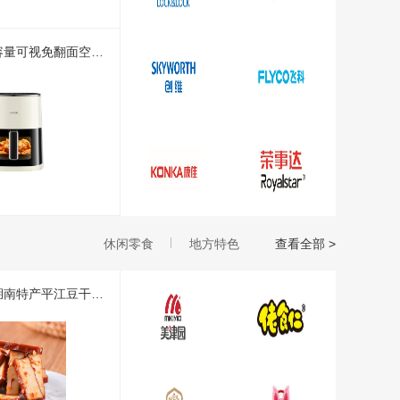
【苏泊尔】大容量可视免翻面空气炸锅6L KD60D79
休闲零食
地方特色
查看全部 >
【原本记忆】湖南特产平江豆干休闲小吃零食 香辣豆干380g/包