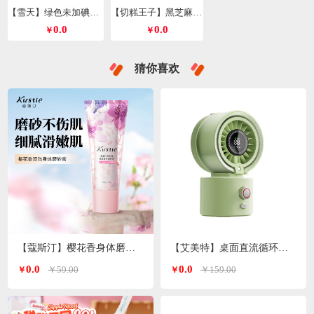
【雪天】绿色未加碘精制盐260g*9包
【切糕王子】黑芝麻丸428g/箱
0.0
0.0
￥
￥
猜你喜欢
【蔻斯汀】樱花香身体磨砂膏200g
【艾美特】桌面直流循环水风扇喷雾风扇绿色H2O-D1A
0.0
0.0
￥59.00
￥159.00
￥
￥