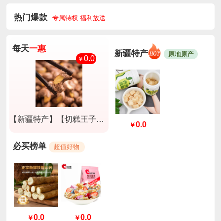
热门爆款
专属特权 福利放送
每天
一惠
新疆特产
原地原产
0.0
￥
【新疆特产】【切糕王子】A180紫衣腰果淡盐味250g*2盒
0.0
￥
必买榜单
超值好物
0.0
0.0
￥
￥