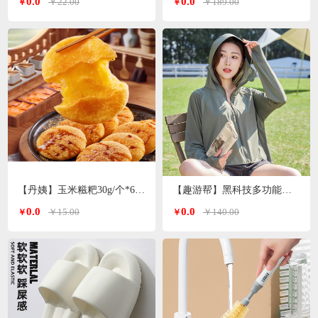
0.0
0.0
￥22.00
￥189.00
￥
￥
【丹姨】玉米糍粑30g/个*6个装
【趣游帮】黑科技多功能冰丝防晒衣均码（S-2305）
0.0
0.0
￥15.00
￥140.00
￥
￥