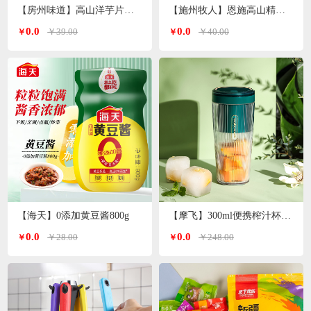
【房州味道】高山洋芋片土豆片500g
【施州牧人】恩施高山精选小木耳250g/袋
0.0
0.0
￥39.00
￥40.00
￥
￥
【海天】0添加黄豆酱800g
【摩飞】300ml便携榨汁杯MR9800（颜色随机）
0.0
0.0
￥28.00
￥248.00
￥
￥