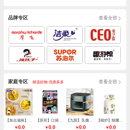
品牌专区
查看全部
家庭专区
查看全部
精选好物 优惠多多
【加点滋味】泰式厚椰咖喱65g*2袋
【苏菲】口袋魔法零味感超薄棉柔日用240mm*10片/包
【九阳】3L微压快煮电饭煲F30FZ-F636
【植护】除菌除螨香氛洗衣液（樱花香型）
0.0
0.0
0.0
0.0
￥
￥
￥
￥