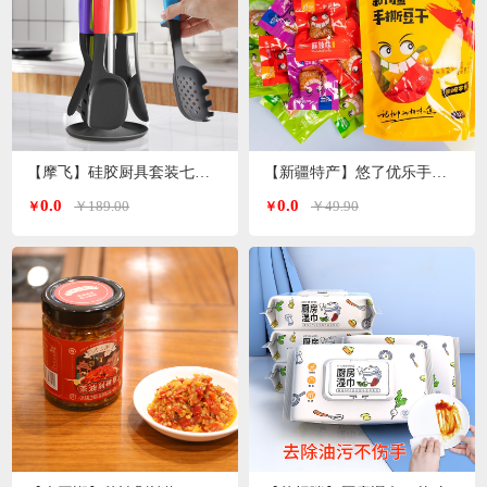
【摩飞】硅胶厨具套装七件套MR1032
【新疆特产】悠了优乐手撕豆干（4种口味混装版）
0.0
0.0
￥189.00
￥49.90
￥
￥