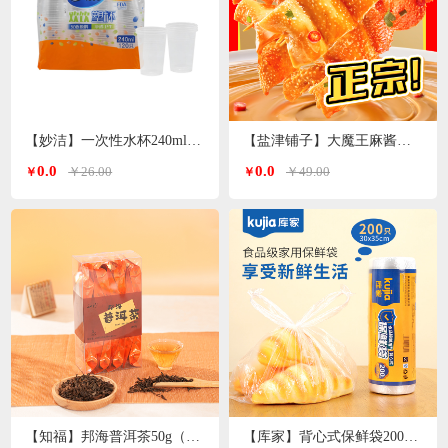
【妙洁】一次性水杯240ml 120只装
【盐津铺子】大魔王麻酱素毛肚200g*3袋（香辣麻酱味）
0.0
0.0
￥26.00
￥49.00
￥
￥
【知福】邦海普洱茶50g（加送20g）
【库家】背心式保鲜袋200只 30*35cmKJ-1362