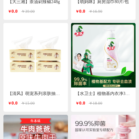
【大三湘】茶油剁辣椒248g
【萌妈咪】厨房湿巾80片/包
0.0
0.0
￥39.00
￥16.90
￥
￥
【清风】萌宠系列亲肤抽纸3层*100抽
【水卫士】植物基内衣净300g/瓶
0.0
0.0
￥15.00
￥18.00
￥
￥