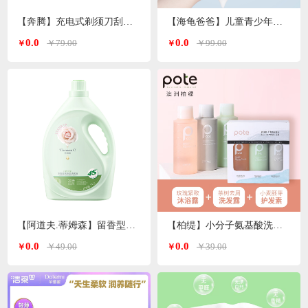
【奔腾】充电式剃须刀刮胡刀PQ8602
【海龟爸爸】儿童青少年沐浴露/洗发水500ml/瓶
0.0
0.0
￥79.00
￥99.00
￥
￥
【阿道夫.蒂姆森】留香型洗衣液
【柏缇】小分子氨基酸洗沐护套装60ml*3洗护旅行套
0.0
0.0
￥49.00
￥39.00
￥
￥