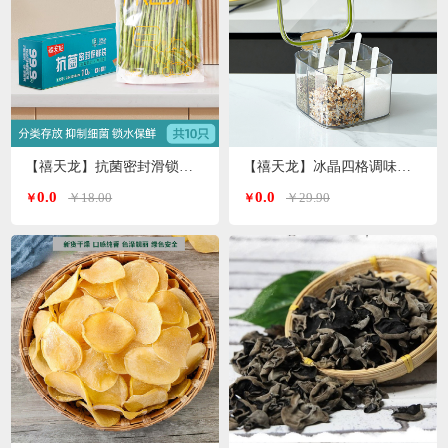
【禧天龙】抗菌密封滑锁保鲜袋大号 10只/盒KY-9827
【禧天龙】冰晶四格调味罐H-9972
0.0
0.0
￥18.00
￥29.90
￥
￥