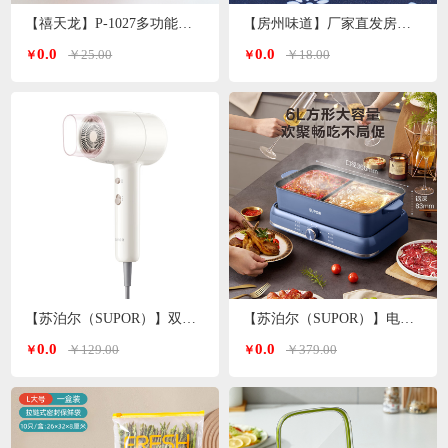
【禧天龙】P-1027多功能洗脸盆子 颜色随机
【房州味道】厂家直发房县香菇
0.0
0.0
￥25.00
￥18.00
￥
￥
【苏泊尔（SUPOR）】双温双档电吹风白色 HDL-F3
【苏泊尔（SUPOR）】电火锅6L H3724FKX71Y
0.0
0.0
￥129.00
￥379.00
￥
￥