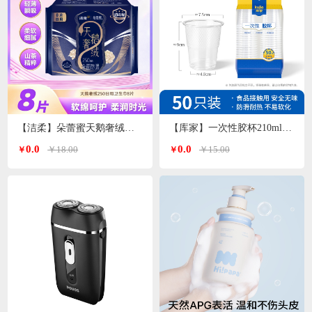
【洁柔】朵蕾蜜天鹅奢绒卫生巾日用250mm
【库家】一次性胶杯210ml*50只/包KJ-1452
0.0
0.0
￥18.00
￥15.00
￥
￥