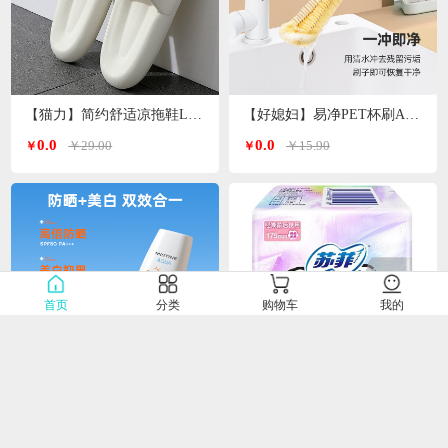
【猫力】简约舒适凉拖鞋L-5990
【好媳妇】易净PET杯刷AGW-5744
0.0
0.0
￥29.00
￥15.90
￥
￥
首页
分类
购物车
我的
【蜜丝婷】水润多效防护防晒霜（小蓝帽）SFF50+PA+++70ml
【苏菲】小翅膀护垫日用棉柔无香护翼175mm*9片/包
0.0
0.0
￥68.00
￥15.00
￥
￥