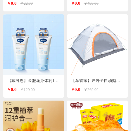
0.0
0.0
￥22.00
￥499.00
￥
￥
【戴可思】金盏花身体乳150ml*2支
【车管家】户外全自动抛帐帐篷GJ-2203
0.0
0.0
￥129.00
￥269.00
￥
￥