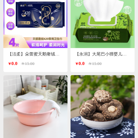
【洁柔】朵蕾蜜天鹅奢绒卫生巾夜用420mm 4片装
【永润】大尾巴小狸婴儿手口湿巾 80片/包
0.0
0.0
￥15.00
￥15.00
￥
￥