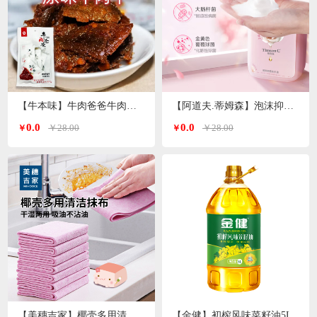
【牛本味】牛肉爸爸牛肉干 48g/袋
【阿道夫.蒂姆森】泡沫抑菌洗手液(芍药玫瑰)550ml/瓶
0.0
0.0
￥28.00
￥28.00
￥
￥
【美穗吉家】椰壳多用清洁抹布10条装
【金健】初榨风味菜籽油5L