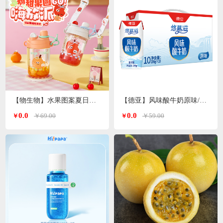
【物生物】水果图案夏日便携高颜值tritan塑料杯600ml
【德亚】风味酸牛奶原味/无蔗糖两种口味206g*10礼盒
0.0
0.0
￥69.00
￥59.00
￥
￥