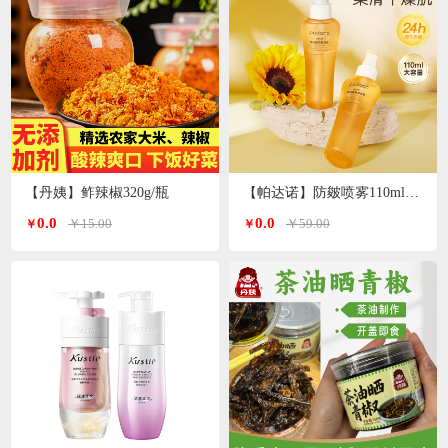
【丹姨】鲊辣椒320g/瓶
【帕达诺】防皴喷雾110ml/瓶*2瓶
0.0
0.0
￥15.00
￥59.00
￥
￥