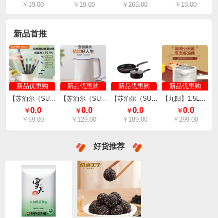
￥39.00
￥19.00
￥269.00
￥19.00
新品首推
新品优惠购
新品优惠购
新品优惠购
新品优惠购
【苏泊尔（SUPOR）】防滑防霉耐高温筷10双装分色 TK2159Q
【苏泊尔（SUPOR）】电水壶全钢无缝内胆一键开盖1.7L SW-17S13A
【苏泊尔（SUPOR）】锅具套装居家不粘煎锅奶锅两件套TP2112E
【九阳】1.5L上蒸下煮电火锅HG15-G622
0.0
0.0
0.0
0.0
￥
￥
￥
￥
￥69.00
￥129.00
￥189.00
￥299.00
好货推荐