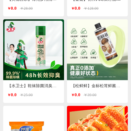
0.0
0.0
￥28.00
￥128.00
￥
￥
【水卫士】鞋袜除菌消臭喷雾220ml/瓶
【松鲜鲜】金标松茸鲜酱油490ml*2瓶
0.0
0.0
￥25.00
￥39.00
￥
￥