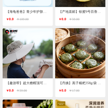
【海龟爸爸】青少年护肤品爽肤水双萃控油精华水
【产地直邮】钦蜜9号百香果 净重3斤特大果（单果70-90g）广西发货
0.0
0.0
￥109.00
￥59.00
￥
￥
【趣游帮】超大檐帽顶可拆卸防晒帽（S-2308）
【丹姨】蒿子糍粑358g/袋 6个装（甜味）
0.0
0.0
￥59.00
￥17.00
￥
￥