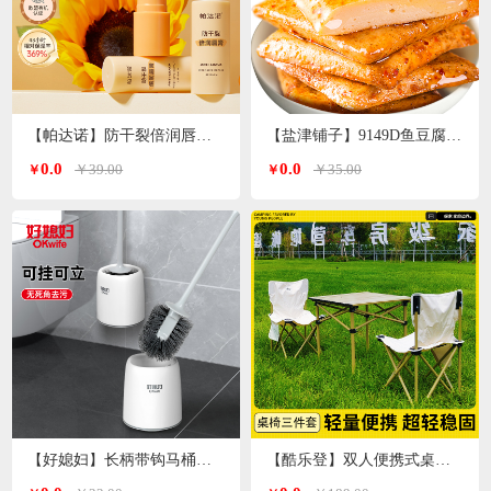
【帕达诺】防干裂倍润唇膏3g/支*2支
【盐津铺子】9149D鱼豆腐原味360g
0.0
0.0
￥39.00
￥35.00
￥
￥
【好媳妇】长柄带钩马桶刷套装AGW-5947
【酷乐登】双人便携式桌椅3件套K119