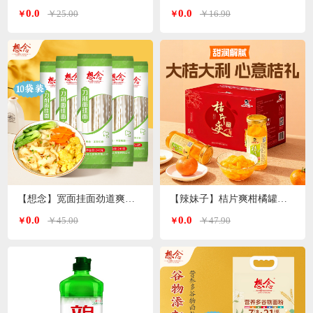
0.0
0.0
￥25.00
￥16.90
￥
￥
【想念】宽面挂面劲道爽滑油泼面 刀削面240g*10袋
【辣妹子】桔片爽柑橘罐头260g*9瓶
0.0
0.0
￥45.00
￥47.90
￥
￥