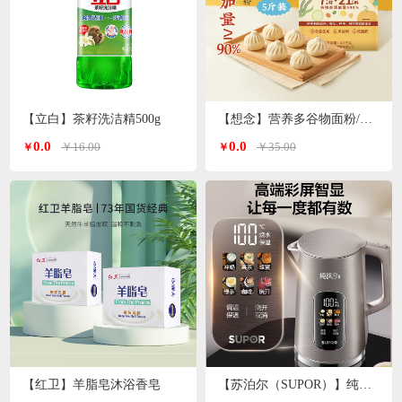
【立白】茶籽洗洁精500g
【想念】营养多谷物面粉/小麦粉/特一粉 2.5kg/袋
0.0
0.0
￥16.00
￥35.00
￥
￥
【红卫】羊脂皂沐浴香皂
【苏泊尔（SUPOR）】纯钛电水壶1.7L SW-17S65T