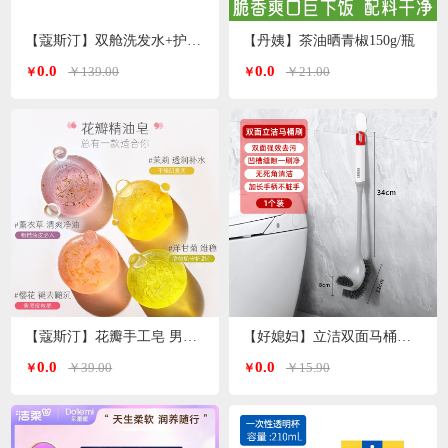
【蔻斯汀】双舱洗发水+护发素 洗护套装500g*2瓶
【丹姨】茶油晒青椒150g/瓶
0.0
0.0
￥139.00
￥21.00
￥
￥
【蔻斯汀】花瓣手工皂 男女通用 精油皂100g
【好媳妇】立洁双面马桶刷AGW-5746
0.0
0.0
￥39.00
￥15.90
￥
￥