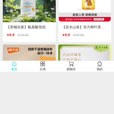
【美穗吉家】氨基酸泡泡洗手液500ml/瓶
【农夫山泉】东方树叶茶饮料335ml*15瓶
0.0
0.0
￥29.00
￥65.00
￥
￥
首页
分类
购物车
我的
【禧天龙】C-80397超大卷厨房干湿两用抹布150片*1卷
【咸丰白茶】唐崖雪芽90g（30g*3罐）
0.0
0.0
￥19.00
￥219.00
￥
￥