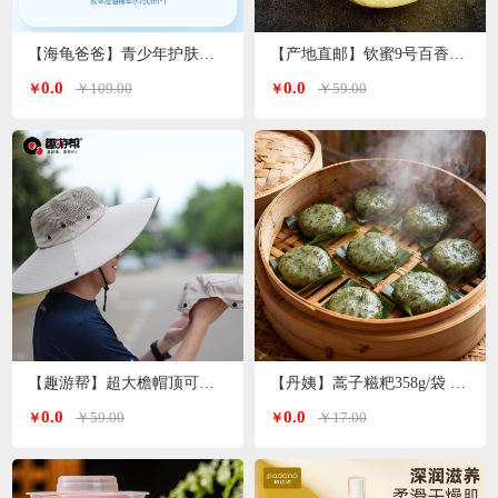
【海龟爸爸】青少年护肤品爽肤水双萃控油精华水
【产地直邮】钦蜜9号百香果 净重3斤特大果（单果70-90g）广西发货
0.0
0.0
￥109.00
￥59.00
￥
￥
【趣游帮】超大檐帽顶可拆卸防晒帽（S-2308）
【丹姨】蒿子糍粑358g/袋 6个装（甜味）
0.0
0.0
￥59.00
￥17.00
￥
￥