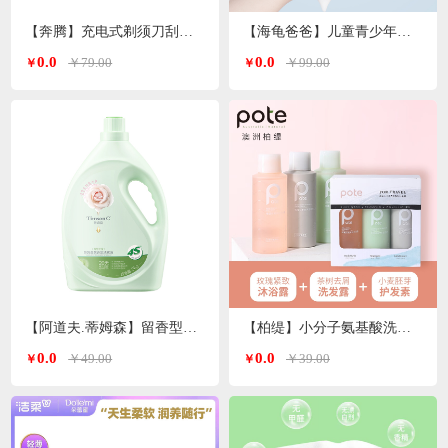
【奔腾】充电式剃须刀刮胡刀PQ8602
【海龟爸爸】儿童青少年沐浴露/洗发水500ml/瓶
0.0
0.0
￥79.00
￥99.00
￥
￥
【阿道夫.蒂姆森】留香型洗衣液
【柏缇】小分子氨基酸洗沐护套装60ml*3洗护旅行套
0.0
0.0
￥49.00
￥39.00
￥
￥