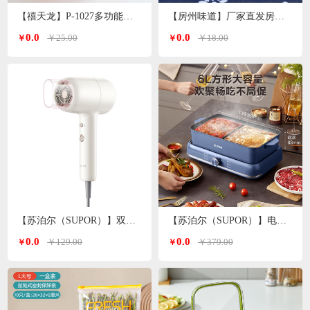
【禧天龙】P-1027多功能洗脸盆子 颜色随机
【房州味道】厂家直发房县香菇
0.0
0.0
￥25.00
￥18.00
￥
￥
【苏泊尔（SUPOR）】双温双档电吹风白色 HDL-F3
【苏泊尔（SUPOR）】电火锅6L H3724FKX71Y
0.0
0.0
￥129.00
￥379.00
￥
￥