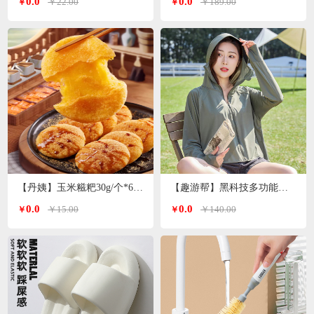
0.0
0.0
￥22.00
￥189.00
￥
￥
【丹姨】玉米糍粑30g/个*6个装
【趣游帮】黑科技多功能冰丝防晒衣均码（S-2305）
0.0
0.0
￥15.00
￥140.00
￥
￥