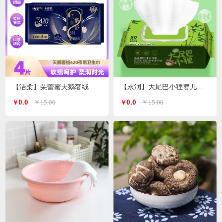
【洁柔】朵蕾蜜天鹅奢绒卫生巾夜用420mm 4片装
【永润】大尾巴小狸婴儿手口湿巾 80片/包
0.0
0.0
￥15.00
￥15.00
￥
￥