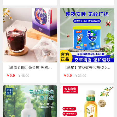
【新疆直邮】茶朵蜂·黑枸杞玫瑰花茶132g*1盒（11g*12包）
【黑猫】艾草蚊香40圈/盒640g
0.0
0.0
￥48.00
￥23.00
￥
￥