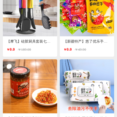
【摩飞】硅胶厨具套装七件套MR1032
【新疆特产】悠了优乐手撕豆干（4种口味混装版）
0.0
0.0
￥189.00
￥49.90
￥
￥