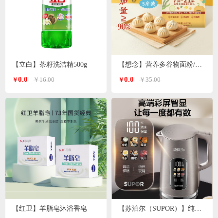
【立白】茶籽洗洁精500g
【想念】营养多谷物面粉/小麦粉/特一粉 2.5kg/袋
0.0
0.0
￥16.00
￥35.00
￥
￥
【红卫】羊脂皂沐浴香皂
【苏泊尔（SUPOR）】纯钛电水壶1.7L SW-17S65T