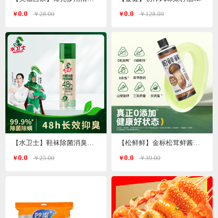
0.0
0.0
￥28.00
￥128.00
￥
￥
【水卫士】鞋袜除菌消臭喷雾220ml/瓶
【松鲜鲜】金标松茸鲜酱油490ml*2瓶
0.0
0.0
￥25.00
￥39.00
￥
￥