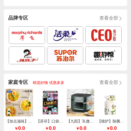
品牌专区
查看全部
家庭专区
查看全部
精选好物 优惠多多
【加点滋味】泰式厚椰咖喱65g*2袋
【苏菲】口袋魔法零味感超薄棉柔日用240mm*10片/包
【九阳】3L微压快煮电饭煲F30FZ-F636
【植护】除菌除螨香氛洗衣液（樱花香型）
0.0
0.0
0.0
0.0
￥
￥
￥
￥