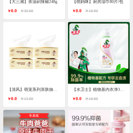
【大三湘】茶油剁辣椒248g
【萌妈咪】厨房湿巾80片/包
0.0
0.0
￥39.00
￥16.90
￥
￥
【清风】萌宠系列亲肤抽纸3层*100抽
【水卫士】植物基内衣净300g/瓶
0.0
0.0
￥15.00
￥18.00
￥
￥