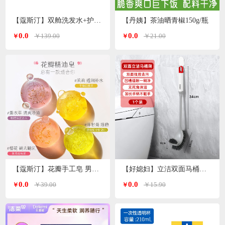
【蔻斯汀】双舱洗发水+护发素 洗护套装500g*2瓶
【丹姨】茶油晒青椒150g/瓶
0.0
0.0
￥139.00
￥21.00
￥
￥
【蔻斯汀】花瓣手工皂 男女通用 精油皂100g
【好媳妇】立洁双面马桶刷AGW-5746
0.0
0.0
￥39.00
￥15.90
￥
￥