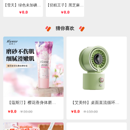
【雪天】绿色未加碘精制盐260g*9包
【切糕王子】黑芝麻丸428g/箱
0.0
0.0
￥
￥
猜你喜欢
【蔻斯汀】樱花香身体磨砂膏200g
【艾美特】桌面直流循环水风扇喷雾风扇绿色H2O-D1A
0.0
0.0
￥59.00
￥159.00
￥
￥