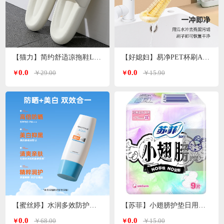
【猫力】简约舒适凉拖鞋L-5990
【好媳妇】易净PET杯刷AGW-5744
0.0
0.0
￥29.00
￥15.90
￥
￥
【蜜丝婷】水润多效防护防晒霜（小蓝帽）SFF50+PA+++70ml
【苏菲】小翅膀护垫日用棉柔无香护翼175mm*9片/包
0.0
0.0
￥68.00
￥15.00
￥
￥