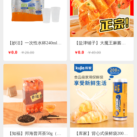
【妙洁】一次性水杯240ml 120只装
【盐津铺子】大魔王麻酱素毛肚200g*3袋（香辣麻酱味）
0.0
0.0
￥26.00
￥49.00
￥
￥
【知福】邦海普洱茶50g（加送20g）
【库家】背心式保鲜袋200只 30*35cmKJ-1362