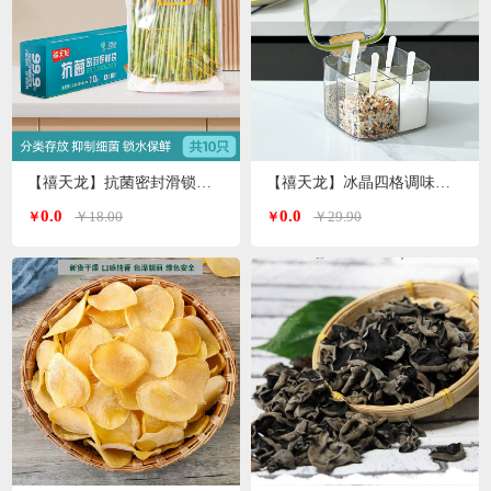
【禧天龙】抗菌密封滑锁保鲜袋大号 10只/盒KY-9827
【禧天龙】冰晶四格调味罐H-9972
0.0
0.0
￥18.00
￥29.90
￥
￥