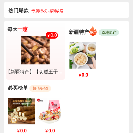
热门爆款
专属特权 福利放送
每天
一惠
新疆特产
原地原产
0.0
￥
【新疆特产】【切糕王子】A180紫衣腰果淡盐味250g*2盒
0.0
￥
必买榜单
超值好物
0.0
0.0
￥
￥