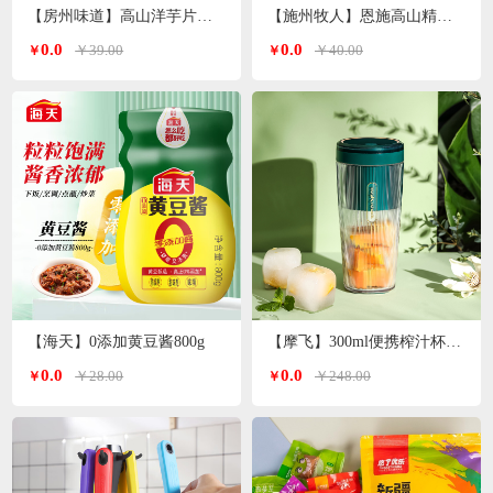
【房州味道】高山洋芋片土豆片500g
【施州牧人】恩施高山精选小木耳250g/袋
0.0
0.0
￥39.00
￥40.00
￥
￥
【海天】0添加黄豆酱800g
【摩飞】300ml便携榨汁杯MR9800（颜色随机）
0.0
0.0
￥28.00
￥248.00
￥
￥