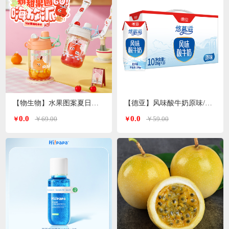
【物生物】水果图案夏日便携高颜值tritan塑料杯600ml
【德亚】风味酸牛奶原味/无蔗糖两种口味206g*10礼盒
0.0
0.0
￥69.00
￥59.00
￥
￥