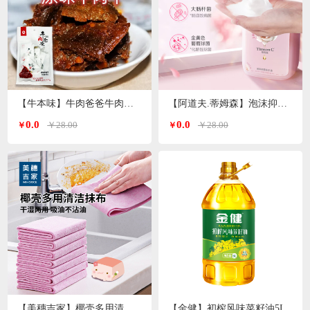
【牛本味】牛肉爸爸牛肉干 48g/袋
【阿道夫.蒂姆森】泡沫抑菌洗手液(芍药玫瑰)550ml/瓶
0.0
0.0
￥28.00
￥28.00
￥
￥
【美穗吉家】椰壳多用清洁抹布10条装
【金健】初榨风味菜籽油5L