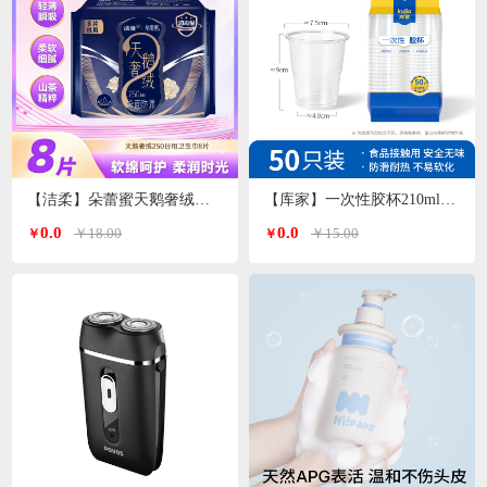
【洁柔】朵蕾蜜天鹅奢绒卫生巾日用250mm
【库家】一次性胶杯210ml*50只/包KJ-1452
0.0
0.0
￥18.00
￥15.00
￥
￥