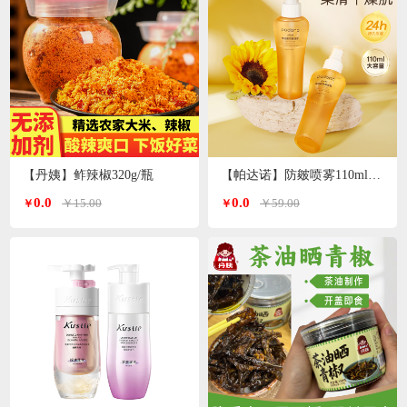
【丹姨】鲊辣椒320g/瓶
【帕达诺】防皴喷雾110ml/瓶*2瓶
0.0
0.0
￥15.00
￥59.00
￥
￥