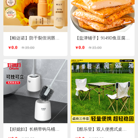
【帕达诺】防干裂倍润唇膏3g/支*2支
【盐津铺子】9149D鱼豆腐原味360g
0.0
0.0
￥39.00
￥35.00
￥
￥
【好媳妇】长柄带钩马桶刷套装AGW-5947
【酷乐登】双人便携式桌椅3件套K119