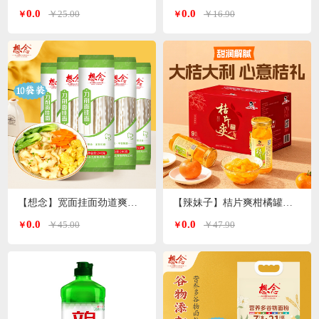
0.0
0.0
￥25.00
￥16.90
￥
￥
【想念】宽面挂面劲道爽滑油泼面 刀削面240g*10袋
【辣妹子】桔片爽柑橘罐头260g*9瓶
0.0
0.0
￥45.00
￥47.90
￥
￥