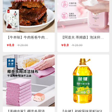
【牛本味】牛肉爸爸牛肉干 48g/袋
【阿道夫.蒂姆森】泡沫抑菌洗手液(芍药玫瑰)550ml/瓶
0.0
0.0
￥28.00
￥28.00
￥
￥
【美穗吉家】椰壳多用清洁抹布10条装
【金健】初榨风味菜籽油5L