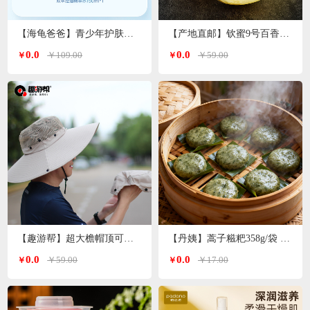
【海龟爸爸】青少年护肤品爽肤水双萃控油精华水
【产地直邮】钦蜜9号百香果 净重3斤特大果（单果70-90g）广西发货
0.0
0.0
￥109.00
￥59.00
￥
￥
【趣游帮】超大檐帽顶可拆卸防晒帽（S-2308）
【丹姨】蒿子糍粑358g/袋 6个装（甜味）
0.0
0.0
￥59.00
￥17.00
￥
￥