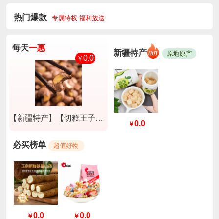
热门爆款
专属特权 福利放送
每天
一惠
新疆特产
原地原产
0.0
￥
【新疆特产】【切糕王子】A180紫衣腰果淡盐味250g*2盒
0.0
￥
必买榜单
超值好物
0.0
0.0
￥
￥