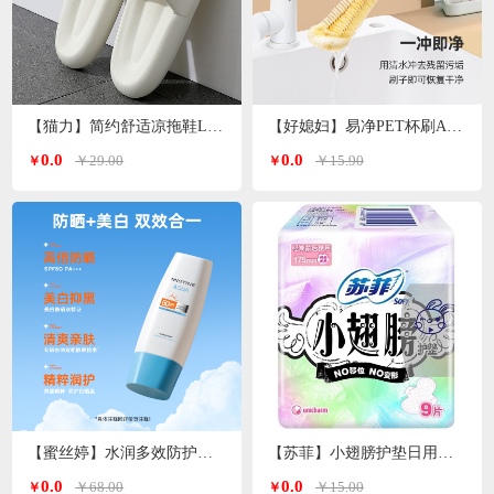
【猫力】简约舒适凉拖鞋L-5990
【好媳妇】易净PET杯刷AGW-5744
0.0
0.0
￥29.00
￥15.90
￥
￥
【蜜丝婷】水润多效防护防晒霜（小蓝帽）SFF50+PA+++70ml
【苏菲】小翅膀护垫日用棉柔无香护翼175mm*9片/包
0.0
0.0
￥68.00
￥15.00
￥
￥