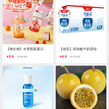
【物生物】水果图案夏日便携高颜值tritan塑料杯600ml
【德亚】风味酸牛奶原味/无蔗糖两种口味206g*10礼盒
0.0
0.0
￥69.00
￥59.00
￥
￥