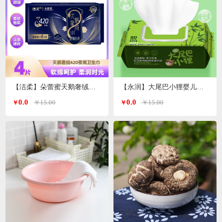
【洁柔】朵蕾蜜天鹅奢绒卫生巾夜用420mm 4片装
【永润】大尾巴小狸婴儿手口湿巾 80片/包
0.0
0.0
￥15.00
￥15.00
￥
￥