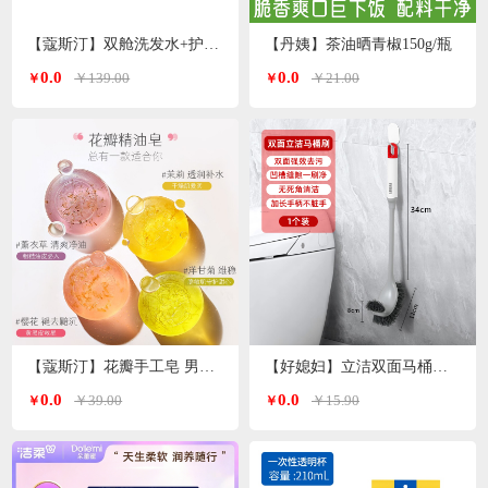
【蔻斯汀】双舱洗发水+护发素 洗护套装500g*2瓶
【丹姨】茶油晒青椒150g/瓶
0.0
0.0
￥139.00
￥21.00
￥
￥
【蔻斯汀】花瓣手工皂 男女通用 精油皂100g
【好媳妇】立洁双面马桶刷AGW-5746
0.0
0.0
￥39.00
￥15.90
￥
￥