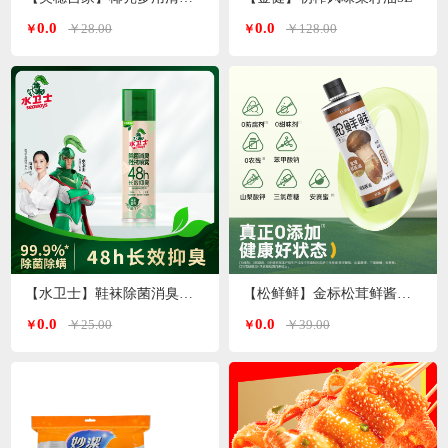
0.0
0.0
￥28.00
￥128.00
￥
￥
【水卫士】鞋袜除菌消臭喷雾220ml/瓶
【松鲜鲜】金标松茸鲜酱油490ml*2瓶
0.0
0.0
￥25.00
￥39.00
￥
￥