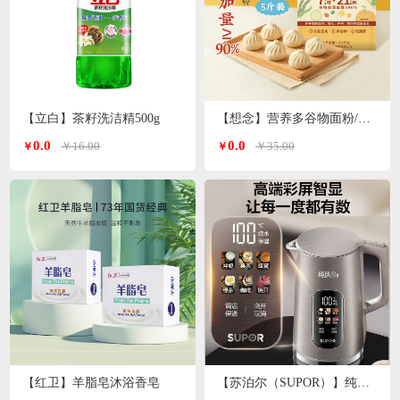
【立白】茶籽洗洁精500g
【想念】营养多谷物面粉/小麦粉/特一粉 2.5kg/袋
0.0
0.0
￥16.00
￥35.00
￥
￥
【红卫】羊脂皂沐浴香皂
【苏泊尔（SUPOR）】纯钛电水壶1.7L SW-17S65T