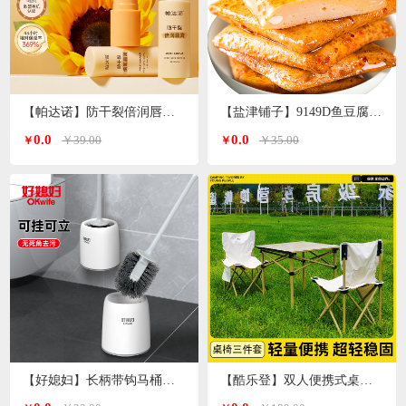
【帕达诺】防干裂倍润唇膏3g/支*2支
【盐津铺子】9149D鱼豆腐原味360g
0.0
0.0
￥39.00
￥35.00
￥
￥
【好媳妇】长柄带钩马桶刷套装AGW-5947
【酷乐登】双人便携式桌椅3件套K119