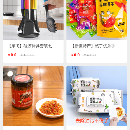
【摩飞】硅胶厨具套装七件套MR1032
【新疆特产】悠了优乐手撕豆干（4种口味混装版）
0.0
0.0
￥189.00
￥49.90
￥
￥