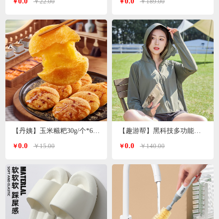
0.0
0.0
￥22.00
￥189.00
￥
￥
【丹姨】玉米糍粑30g/个*6个装
【趣游帮】黑科技多功能冰丝防晒衣均码（S-2305）
0.0
0.0
￥15.00
￥140.00
￥
￥