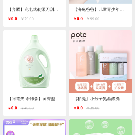
【奔腾】充电式剃须刀刮胡刀PQ8602
【海龟爸爸】儿童青少年沐浴露/洗发水500ml/瓶
0.0
0.0
￥79.00
￥99.00
￥
￥
【阿道夫.蒂姆森】留香型洗衣液
【柏缇】小分子氨基酸洗沐护套装60ml*3洗护旅行套
0.0
0.0
￥49.00
￥39.00
￥
￥