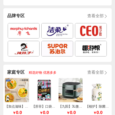
品牌专区
查看全部
家庭专区
查看全部
精选好物 优惠多多
【加点滋味】泰式厚椰咖喱65g*2袋
【苏菲】口袋魔法零味感超薄棉柔日用240mm*10片/包
【九阳】3L微压快煮电饭煲F30FZ-F636
【植护】除菌除螨香氛洗衣液（樱花香型）
0.0
0.0
0.0
0.0
￥
￥
￥
￥