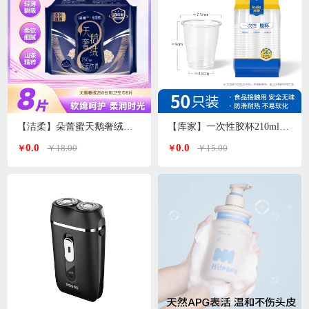
【洁柔】朵蕾蜜天鹅奢绒卫生巾日用250mm
【库家】一次性胶杯210ml*50只/包KJ-1452
0.0
0.0
￥18.00
￥15.00
￥
￥