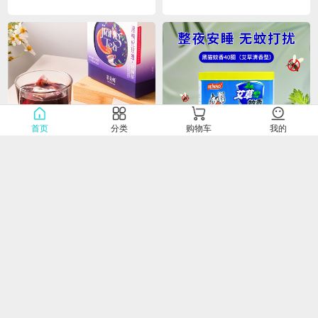
首页
分类
购物车
我的
【新疆直邮】茶朵蜂·黑枸杞玫瑰花茶132g*1盒（11g*12包）
【黑猫】艾草蚊香40圈/盒640g
0.0
0.0
￥48.00
￥23.00
￥
￥