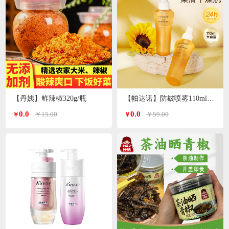
【丹姨】鲊辣椒320g/瓶
【帕达诺】防皴喷雾110ml/瓶*2瓶
0.0
0.0
￥15.00
￥59.00
￥
￥