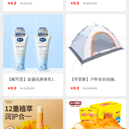
0.0
0.0
￥22.00
￥499.00
￥
￥
【戴可思】金盏花身体乳150ml*2支
【车管家】户外全自动抛帐帐篷GJ-2203
0.0
0.0
￥129.00
￥269.00
￥
￥