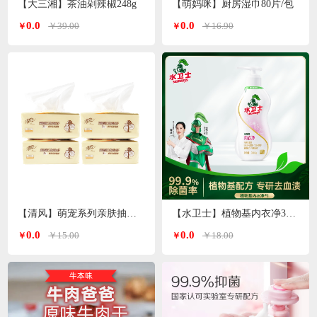
【大三湘】茶油剁辣椒248g
【萌妈咪】厨房湿巾80片/包
0.0
0.0
￥39.00
￥16.90
￥
￥
【清风】萌宠系列亲肤抽纸3层*100抽
【水卫士】植物基内衣净300g/瓶
0.0
0.0
￥15.00
￥18.00
￥
￥