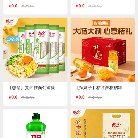
0.0
0.0
￥25.00
￥16.90
￥
￥
【想念】宽面挂面劲道爽滑油泼面 刀削面240g*10袋
【辣妹子】桔片爽柑橘罐头260g*9瓶
0.0
0.0
￥45.00
￥47.90
￥
￥