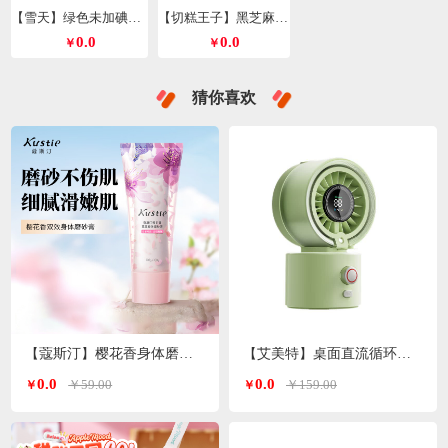
【雪天】绿色未加碘精制盐260g*9包
【切糕王子】黑芝麻丸428g/箱
0.0
0.0
￥
￥
猜你喜欢
【蔻斯汀】樱花香身体磨砂膏200g
【艾美特】桌面直流循环水风扇喷雾风扇绿色H2O-D1A
0.0
0.0
￥59.00
￥159.00
￥
￥