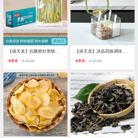
【禧天龙】抗菌密封滑锁保鲜袋大号 10只/盒KY-9827
【禧天龙】冰晶四格调味罐H-9972
0.0
0.0
￥18.00
￥29.90
￥
￥