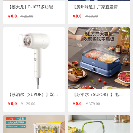
【禧天龙】P-1027多功能洗脸盆子 颜色随机
【房州味道】厂家直发房县香菇
0.0
0.0
￥25.00
￥18.00
￥
￥
【苏泊尔（SUPOR）】双温双档电吹风白色 HDL-F3
【苏泊尔（SUPOR）】电火锅6L H3724FKX71Y
0.0
0.0
￥129.00
￥379.00
￥
￥