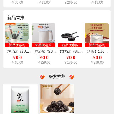
￥39.00
￥19.00
￥269.00
￥19.00
新品首推
新品优惠购
新品优惠购
新品优惠购
新品优惠购
【苏泊尔（SUPOR）】防滑防霉耐高温筷10双装分色 TK2159Q
【苏泊尔（SUPOR）】电水壶全钢无缝内胆一键开盖1.7L SW-17S13A
【苏泊尔（SUPOR）】锅具套装居家不粘煎锅奶锅两件套TP2112E
【九阳】1.5L上蒸下煮电火锅HG15-G622
0.0
0.0
0.0
0.0
￥
￥
￥
￥
￥69.00
￥129.00
￥189.00
￥299.00
好货推荐