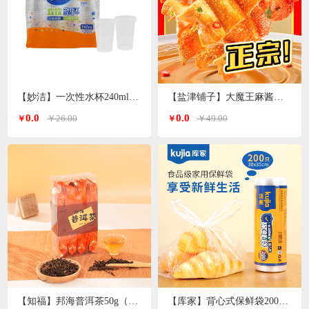
【妙洁】一次性水杯240ml 120只装
【盐津铺子】大魔王麻酱素毛肚200g*3袋（香辣麻酱味）
0.0
0.0
￥26.00
￥49.00
￥
￥
【知福】邦海普洱茶50g（加送20g）
【库家】背心式保鲜袋200只 30*35cmKJ-1362