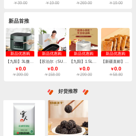
￥39.00
￥19.00
￥269.00
￥19.00
新品首推
新品优惠购
新品优惠购
新品优惠购
新品优惠购
【九阳】3L微压快煮电饭煲F30FZ-F636
【苏泊尔（SUPOR）】平底锅不粘锅煎锅26cm PJ26V1
【九阳】1.5L上蒸下煮电火锅HG15-G622
【新疆直邮】买买侠新疆夹心烤馕8个装（100g/个）
0.0
0.0
0.0
0.0
￥
￥
￥
￥
￥399.00
￥158.00
￥299.00
￥58.80
好货推荐