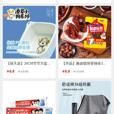
【禧天龙】26CM节节方盆P-1017
【齐晶】酱卤锁骨香辣味35g*4包
0.0
0.0
￥18.00
￥15.00
￥
￥