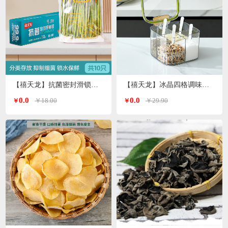
【禧天龙】抗菌密封滑锁保鲜袋大号 10只/盒KY-9827
【禧天龙】冰晶四格调味罐H-9972
0.0
0.0
￥18.00
￥29.90
￥
￥