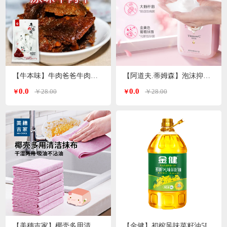
【牛本味】牛肉爸爸牛肉干 48g/袋
【阿道夫.蒂姆森】泡沫抑菌洗手液(芍药玫瑰)550ml/瓶
0.0
0.0
￥28.00
￥28.00
￥
￥
【美穗吉家】椰壳多用清洁抹布10条装
【金健】初榨风味菜籽油5L