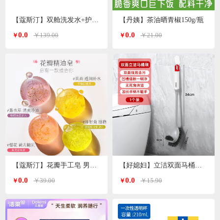
【蔻斯汀】双舱洗发水+护发素 洗护套装500g*2瓶
【丹姨】茶油晒青椒150g/瓶
0.0
0.0
￥139.00
￥21.00
￥
￥
【蔻斯汀】花瓣手工皂 男女通用 精油皂100g
【好媳妇】立洁双面马桶刷AGW-5746
0.0
0.0
￥39.00
￥15.90
￥
￥