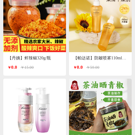
【丹姨】鲊辣椒320g/瓶
【帕达诺】防皴喷雾110ml/瓶*2瓶
0.0
0.0
￥15.00
￥59.00
￥
￥