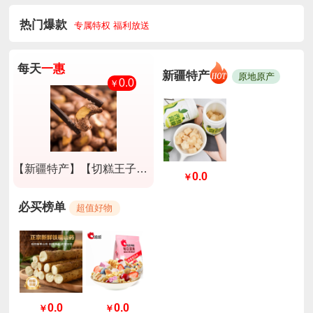
热门爆款
专属特权 福利放送
每天
一惠
新疆特产
原地原产
0.0
￥
【新疆特产】【切糕王子】A180紫衣腰果淡盐味250g*2盒
0.0
￥
必买榜单
超值好物
0.0
0.0
￥
￥