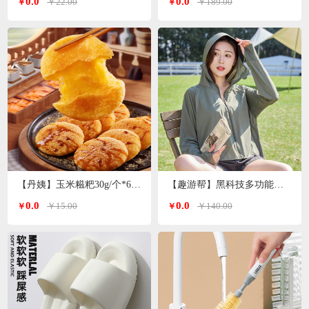
0.0
0.0
￥22.00
￥189.00
￥
￥
【丹姨】玉米糍粑30g/个*6个装
【趣游帮】黑科技多功能冰丝防晒衣均码（S-2305）
0.0
0.0
￥15.00
￥140.00
￥
￥