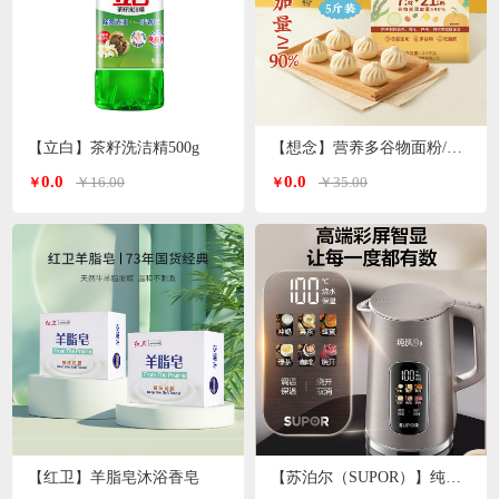
【立白】茶籽洗洁精500g
【想念】营养多谷物面粉/小麦粉/特一粉 2.5kg/袋
0.0
0.0
￥16.00
￥35.00
￥
￥
【红卫】羊脂皂沐浴香皂
【苏泊尔（SUPOR）】纯钛电水壶1.7L SW-17S65T