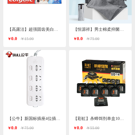
【高露洁】超强固齿美白牙膏90g/支
【恒源祥】男士棉柔抑菌平角内裤竖纹四条装（颜色随机）
0.0
0.0
￥15.00
￥75.00
￥
￥
【公牛】新国标插座4位插孔分控全长1.8米S1043
【彩虹】杀蟑饵剂单盒10个*2盒装5802-2
0.0
0.0
￥75.00
￥55.00
￥
￥