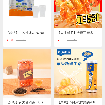
【妙洁】一次性水杯240ml 120只装
【盐津铺子】大魔王麻酱素毛肚200g*3袋（香辣麻酱味）
0.0
0.0
￥26.00
￥49.00
￥
￥
【知福】邦海普洱茶50g（加送20g）
【库家】背心式保鲜袋200只 30*35cmKJ-1362