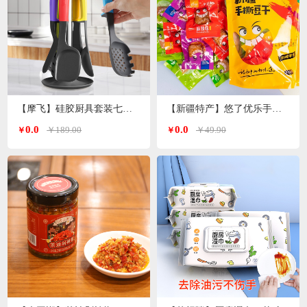
【摩飞】硅胶厨具套装七件套MR1032
【新疆特产】悠了优乐手撕豆干（4种口味混装版）
0.0
0.0
￥189.00
￥49.90
￥
￥