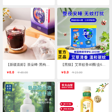
【新疆直邮】茶朵蜂·黑枸杞玫瑰花茶132g*1盒（11g*12包）
【黑猫】艾草蚊香40圈/盒640g
0.0
0.0
￥48.00
￥23.00
￥
￥