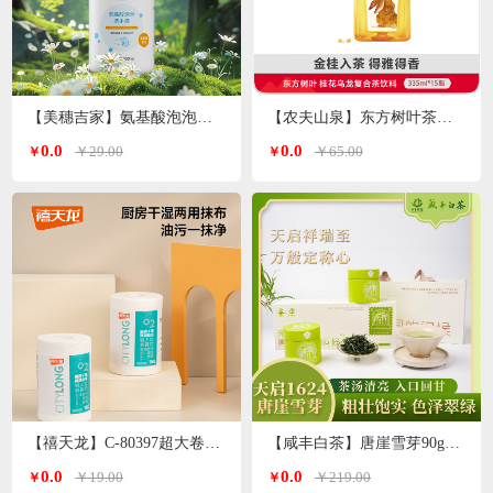
【美穗吉家】氨基酸泡泡洗手液500ml/瓶
【农夫山泉】东方树叶茶饮料335ml*15瓶
0.0
0.0
￥29.00
￥65.00
￥
￥
【禧天龙】C-80397超大卷厨房干湿两用抹布150片*1卷
【咸丰白茶】唐崖雪芽90g（30g*3罐）
0.0
0.0
￥19.00
￥219.00
￥
￥