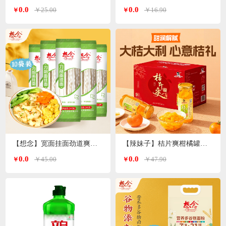
0.0
0.0
￥25.00
￥16.90
￥
￥
【想念】宽面挂面劲道爽滑油泼面 刀削面240g*10袋
【辣妹子】桔片爽柑橘罐头260g*9瓶
0.0
0.0
￥45.00
￥47.90
￥
￥