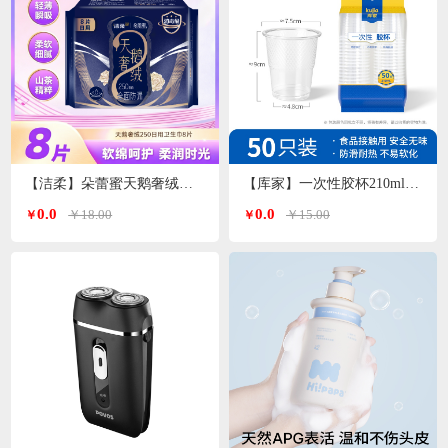
【洁柔】朵蕾蜜天鹅奢绒卫生巾日用250mm
【库家】一次性胶杯210ml*50只/包KJ-1452
0.0
0.0
￥18.00
￥15.00
￥
￥