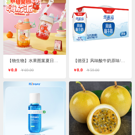
【物生物】水果图案夏日便携高颜值tritan塑料杯600ml
【德亚】风味酸牛奶原味/无蔗糖两种口味206g*10礼盒
0.0
0.0
￥69.00
￥59.00
￥
￥