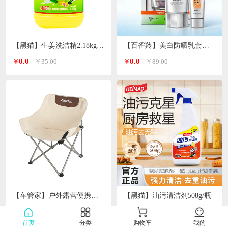
【黑猫】生姜洗洁精2.18kg/瓶
【百雀羚】美白防晒乳套装（防晒60g+同款防晒10g）
0.0
0.0
￥35.00
￥89.00
￥
￥
【车管家】户外露营便携式月亮椅GJ-2032
【黑猫】油污清洁剂508g/瓶
0.0
0.0
￥199.00
￥18.00
￥
￥
首页
分类
购物车
我的