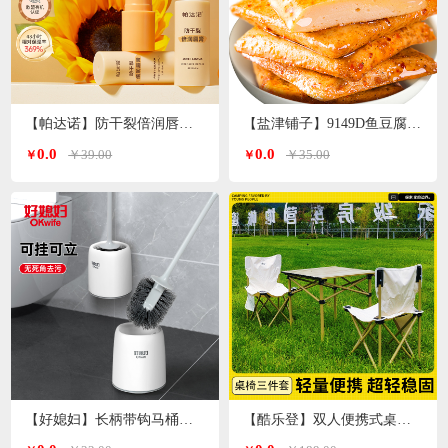
【帕达诺】防干裂倍润唇膏3g/支*2支
【盐津铺子】9149D鱼豆腐原味360g
0.0
0.0
￥39.00
￥35.00
￥
￥
【好媳妇】长柄带钩马桶刷套装AGW-5947
【酷乐登】双人便携式桌椅3件套K119