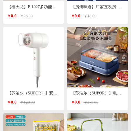
【禧天龙】P-1027多功能洗脸盆子 颜色随机
【房州味道】厂家直发房县香菇
0.0
0.0
￥25.00
￥18.00
￥
￥
【苏泊尔（SUPOR）】双温双档电吹风白色 HDL-F3
【苏泊尔（SUPOR）】电火锅6L H3724FKX71Y
0.0
0.0
￥129.00
￥379.00
￥
￥