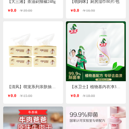
【大三湘】茶油剁辣椒248g
【萌妈咪】厨房湿巾80片/包
0.0
0.0
￥39.00
￥16.90
￥
￥
【清风】萌宠系列亲肤抽纸3层*100抽
【水卫士】植物基内衣净300g/瓶
0.0
0.0
￥15.00
￥18.00
￥
￥