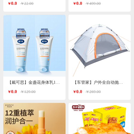
0.0
0.0
￥22.00
￥499.00
￥
￥
【戴可思】金盏花身体乳150ml*2支
【车管家】户外全自动抛帐帐篷GJ-2203
0.0
0.0
￥129.00
￥269.00
￥
￥