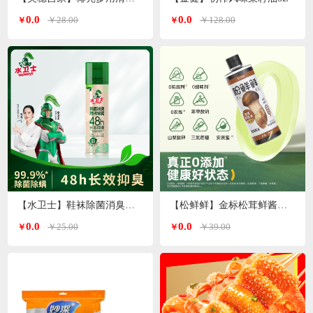
0.0
0.0
￥28.00
￥128.00
￥
￥
【水卫士】鞋袜除菌消臭喷雾220ml/瓶
【松鲜鲜】金标松茸鲜酱油490ml*2瓶
0.0
0.0
￥25.00
￥39.00
￥
￥