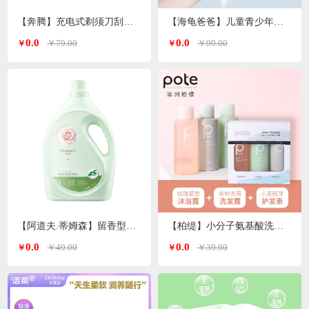
【奔腾】充电式剃须刀刮胡刀PQ8602
【海龟爸爸】儿童青少年沐浴露/洗发水500ml/瓶
0.0
0.0
￥79.00
￥99.00
￥
￥
【阿道夫.蒂姆森】留香型洗衣液
【柏缇】小分子氨基酸洗沐护套装60ml*3洗护旅行套
0.0
0.0
￥49.00
￥39.00
￥
￥