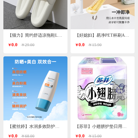
【猫力】简约舒适凉拖鞋L-5990
【好媳妇】易净PET杯刷AGW-5744
0.0
0.0
￥29.00
￥15.90
￥
￥
【蜜丝婷】水润多效防护防晒霜（小蓝帽）SFF50+PA+++70ml
【苏菲】小翅膀护垫日用棉柔无香护翼175mm*9片/包
0.0
0.0
￥68.00
￥15.00
￥
￥