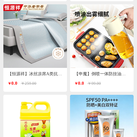
【恒源祥】冰丝凉席A类抗菌席子180*200cm HYBS11
【申魔】倒喷一体防挂油油壶500ml米色SC22K91
0.0
0.0
￥259.00
￥99.00
￥
￥