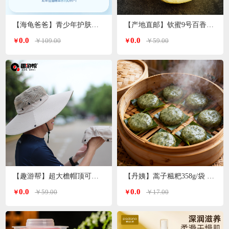
【海龟爸爸】青少年护肤品爽肤水双萃控油精华水
【产地直邮】钦蜜9号百香果 净重3斤特大果（单果70-90g）广西发货
0.0
0.0
￥109.00
￥59.00
￥
￥
【趣游帮】超大檐帽顶可拆卸防晒帽（S-2308）
【丹姨】蒿子糍粑358g/袋 6个装（甜味）
0.0
0.0
￥59.00
￥17.00
￥
￥