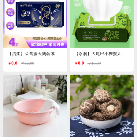
【洁柔】朵蕾蜜天鹅奢绒卫生巾夜用420mm 4片装
【永润】大尾巴小狸婴儿手口湿巾 80片/包
0.0
0.0
￥15.00
￥15.00
￥
￥