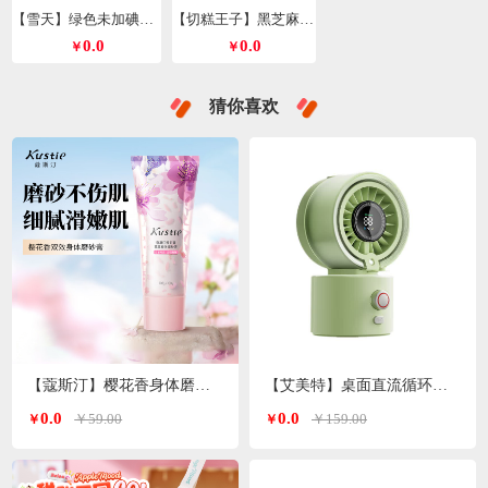
【雪天】绿色未加碘精制盐260g*9包
【切糕王子】黑芝麻丸428g/箱
0.0
0.0
￥
￥
猜你喜欢
【蔻斯汀】樱花香身体磨砂膏200g
【艾美特】桌面直流循环水风扇喷雾风扇绿色H2O-D1A
0.0
0.0
￥59.00
￥159.00
￥
￥