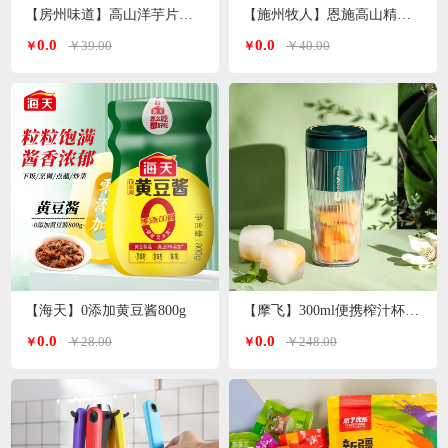
【房州味道】高山洋芋片土豆片500g
【施州牧人】恩施高山精选小木耳250g/袋
0.0
0.0
￥39.00
￥40.00
￥
￥
【海天】0添加黄豆酱800g
【摩飞】300ml便携榨汁杯MR9800（颜色随机）
0.0
0.0
￥28.00
￥248.00
￥
￥