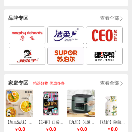
品牌专区
查看全部
家庭专区
查看全部
精选好物 优惠多多
【加点滋味】泰式厚椰咖喱65g*2袋
【苏菲】口袋魔法零味感超薄棉柔日用240mm*10片/包
【九阳】3L微压快煮电饭煲F30FZ-F636
【植护】除菌除螨香氛洗衣液（樱花香型）
0.0
0.0
0.0
0.0
￥
￥
￥
￥