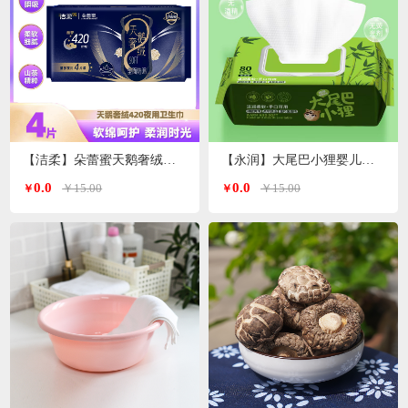
【洁柔】朵蕾蜜天鹅奢绒卫生巾夜用420mm 4片装
【永润】大尾巴小狸婴儿手口湿巾 80片/包
0.0
0.0
￥15.00
￥15.00
￥
￥