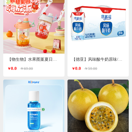
【物生物】水果图案夏日便携高颜值tritan塑料杯600ml
【德亚】风味酸牛奶原味/无蔗糖两种口味206g*10礼盒
0.0
0.0
￥69.00
￥59.00
￥
￥