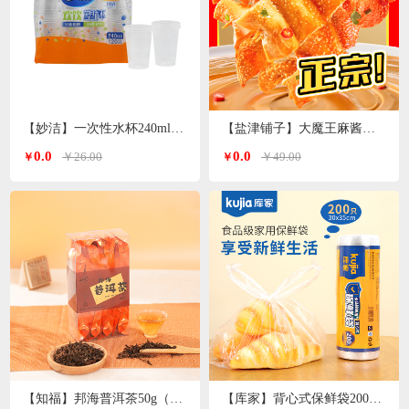
【妙洁】一次性水杯240ml 120只装
【盐津铺子】大魔王麻酱素毛肚200g*3袋（香辣麻酱味）
0.0
0.0
￥26.00
￥49.00
￥
￥
【知福】邦海普洱茶50g（加送20g）
【库家】背心式保鲜袋200只 30*35cmKJ-1362