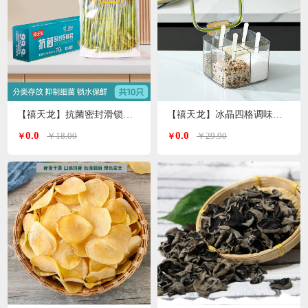
【禧天龙】抗菌密封滑锁保鲜袋大号 10只/盒KY-9827
【禧天龙】冰晶四格调味罐H-9972
0.0
0.0
￥18.00
￥29.90
￥
￥