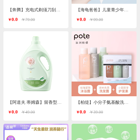
【奔腾】充电式剃须刀刮胡刀PQ8602
【海龟爸爸】儿童青少年沐浴露/洗发水500ml/瓶
0.0
0.0
￥79.00
￥99.00
￥
￥
【阿道夫.蒂姆森】留香型洗衣液
【柏缇】小分子氨基酸洗沐护套装60ml*3洗护旅行套
0.0
0.0
￥49.00
￥39.00
￥
￥