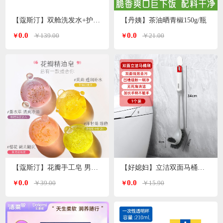
【蔻斯汀】双舱洗发水+护发素 洗护套装500g*2瓶
【丹姨】茶油晒青椒150g/瓶
0.0
0.0
￥139.00
￥21.00
￥
￥
【蔻斯汀】花瓣手工皂 男女通用 精油皂100g
【好媳妇】立洁双面马桶刷AGW-5746
0.0
0.0
￥39.00
￥15.90
￥
￥