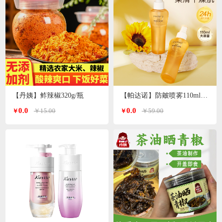
【丹姨】鲊辣椒320g/瓶
【帕达诺】防皴喷雾110ml/瓶*2瓶
0.0
0.0
￥15.00
￥59.00
￥
￥