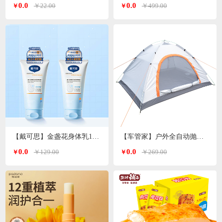
0.0
0.0
￥22.00
￥499.00
￥
￥
【戴可思】金盏花身体乳150ml*2支
【车管家】户外全自动抛帐帐篷GJ-2203
0.0
0.0
￥129.00
￥269.00
￥
￥