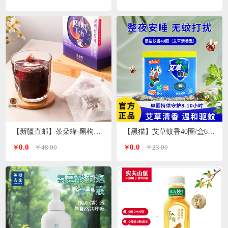
【新疆直邮】茶朵蜂·黑枸杞玫瑰花茶132g*1盒（11g*12包）
【黑猫】艾草蚊香40圈/盒640g
0.0
0.0
￥48.00
￥23.00
￥
￥