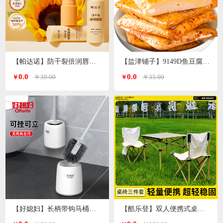
【帕达诺】防干裂倍润唇膏3g/支*2支
【盐津铺子】9149D鱼豆腐原味360g
0.0
0.0
￥39.00
￥35.00
￥
￥
【好媳妇】长柄带钩马桶刷套装AGW-5947
【酷乐登】双人便携式桌椅3件套K119