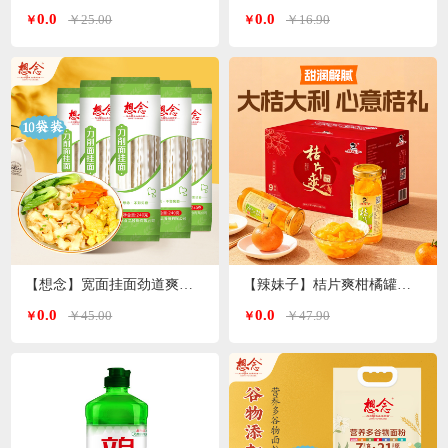
0.0
0.0
￥25.00
￥16.90
￥
￥
【想念】宽面挂面劲道爽滑油泼面 刀削面240g*10袋
【辣妹子】桔片爽柑橘罐头260g*9瓶
0.0
0.0
￥45.00
￥47.90
￥
￥