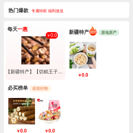
热门爆款
专属特权 福利放送
每天
一惠
新疆特产
原地原产
0.0
￥
【新疆特产】【切糕王子】A180紫衣腰果淡盐味250g*2盒
0.0
￥
必买榜单
超值好物
0.0
0.0
￥
￥