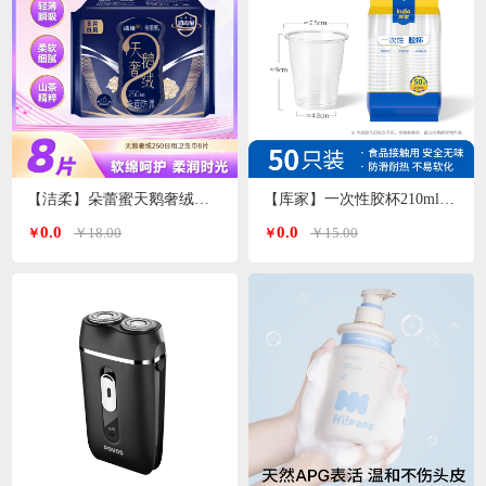
【洁柔】朵蕾蜜天鹅奢绒卫生巾日用250mm
【库家】一次性胶杯210ml*50只/包KJ-1452
0.0
0.0
￥18.00
￥15.00
￥
￥