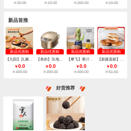
￥39.00
￥19.00
￥269.00
￥19.00
新品首推
新品优惠购
新品优惠购
新品优惠购
新品优惠购
【九阳】2L涮烤一体电火锅（料理锅）HG20-G561
【美的】3L电饭煲MB-SCF3079-FD
【摩飞】果汁机MR9500
【新疆直邮】买买侠新疆鲜乳软酥馕800g/盒
0.0
0.0
0.0
0.0
￥
￥
￥
￥
￥499.00
￥399.00
￥499.00
￥51.60
好货推荐