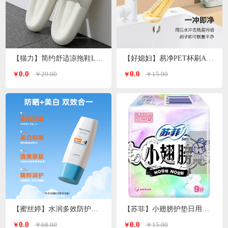
【猫力】简约舒适凉拖鞋L-5990
【好媳妇】易净PET杯刷AGW-5744
0.0
0.0
￥29.00
￥15.90
￥
￥
【蜜丝婷】水润多效防护防晒霜（小蓝帽）SFF50+PA+++70ml
【苏菲】小翅膀护垫日用棉柔无香护翼175mm*9片/包
0.0
0.0
￥68.00
￥15.00
￥
￥