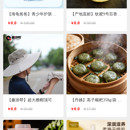
【海龟爸爸】青少年护肤品爽肤水双萃控油精华水
【产地直邮】钦蜜9号百香果 净重3斤特大果（单果70-90g）广西发货
0.0
0.0
￥109.00
￥59.00
￥
￥
【趣游帮】超大檐帽顶可拆卸防晒帽（S-2308）
【丹姨】蒿子糍粑358g/袋 6个装（甜味）
0.0
0.0
￥59.00
￥17.00
￥
￥