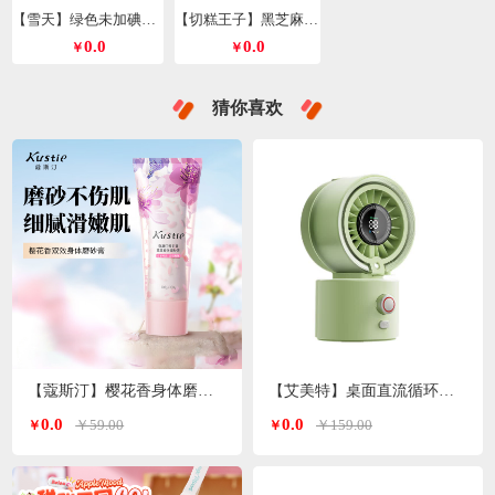
【雪天】绿色未加碘精制盐260g*9包
【切糕王子】黑芝麻丸428g/箱
0.0
0.0
￥
￥
猜你喜欢
【蔻斯汀】樱花香身体磨砂膏200g
【艾美特】桌面直流循环水风扇喷雾风扇绿色H2O-D1A
0.0
0.0
￥59.00
￥159.00
￥
￥