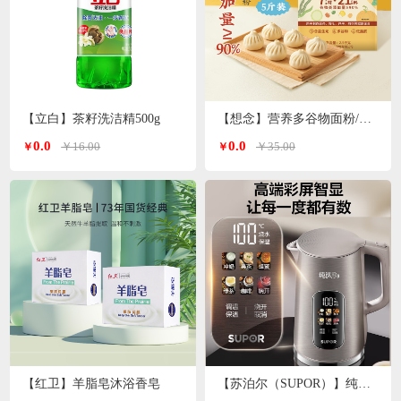
【立白】茶籽洗洁精500g
【想念】营养多谷物面粉/小麦粉/特一粉 2.5kg/袋
0.0
0.0
￥16.00
￥35.00
￥
￥
【红卫】羊脂皂沐浴香皂
【苏泊尔（SUPOR）】纯钛电水壶1.7L SW-17S65T