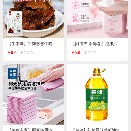
【牛本味】牛肉爸爸牛肉干 48g/袋
【阿道夫.蒂姆森】泡沫抑菌洗手液(芍药玫瑰)550ml/瓶
0.0
0.0
￥28.00
￥28.00
￥
￥
【美穗吉家】椰壳多用清洁抹布10条装
【金健】初榨风味菜籽油5L