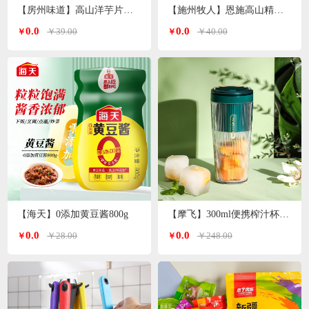
【房州味道】高山洋芋片土豆片500g
【施州牧人】恩施高山精选小木耳250g/袋
0.0
0.0
￥39.00
￥40.00
￥
￥
【海天】0添加黄豆酱800g
【摩飞】300ml便携榨汁杯MR9800（颜色随机）
0.0
0.0
￥28.00
￥248.00
￥
￥