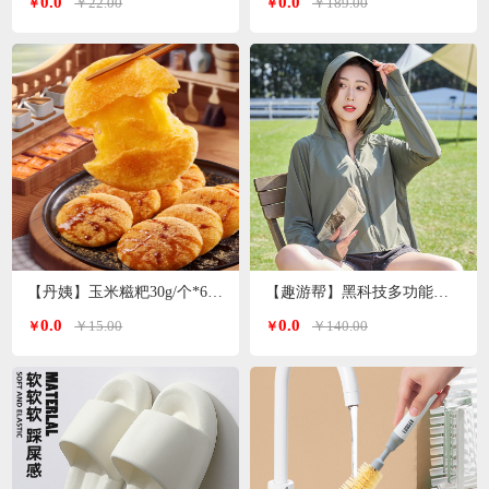
0.0
0.0
￥22.00
￥189.00
￥
￥
【丹姨】玉米糍粑30g/个*6个装
【趣游帮】黑科技多功能冰丝防晒衣均码（S-2305）
0.0
0.0
￥15.00
￥140.00
￥
￥