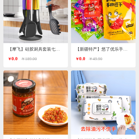
【摩飞】硅胶厨具套装七件套MR1032
【新疆特产】悠了优乐手撕豆干（4种口味混装版）
0.0
0.0
￥189.00
￥49.90
￥
￥