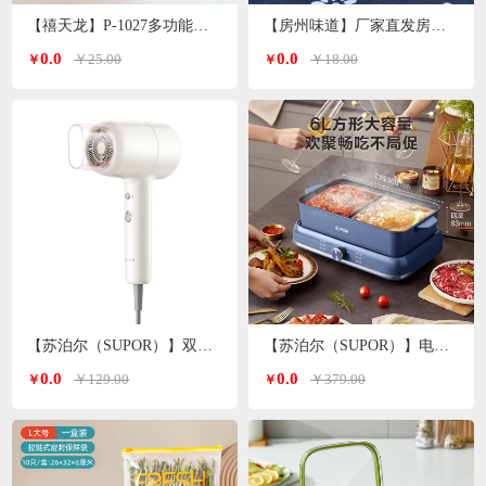
【禧天龙】P-1027多功能洗脸盆子 颜色随机
【房州味道】厂家直发房县香菇
0.0
0.0
￥25.00
￥18.00
￥
￥
【苏泊尔（SUPOR）】双温双档电吹风白色 HDL-F3
【苏泊尔（SUPOR）】电火锅6L H3724FKX71Y
0.0
0.0
￥129.00
￥379.00
￥
￥