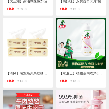
【大三湘】茶油剁辣椒248g
【萌妈咪】厨房湿巾80片/包
0.0
0.0
￥39.00
￥16.90
￥
￥
【清风】萌宠系列亲肤抽纸3层*100抽
【水卫士】植物基内衣净300g/瓶
0.0
0.0
￥15.00
￥18.00
￥
￥