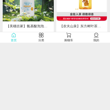
【美穗吉家】氨基酸泡泡洗手液500ml/瓶
【农夫山泉】东方树叶茶饮料335ml*15瓶
0.0
0.0
￥29.00
￥65.00
￥
￥
首页
分类
购物车
我的
【禧天龙】C-80397超大卷厨房干湿两用抹布150片*1卷
【咸丰白茶】唐崖雪芽90g（30g*3罐）
0.0
0.0
￥19.00
￥219.00
￥
￥