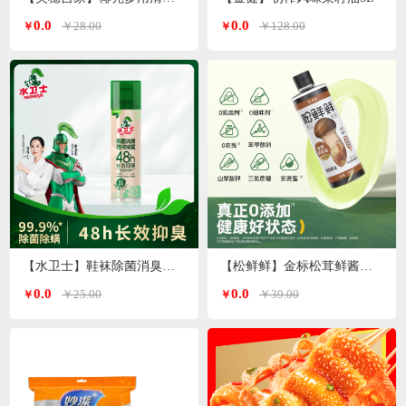
0.0
0.0
￥28.00
￥128.00
￥
￥
【水卫士】鞋袜除菌消臭喷雾220ml/瓶
【松鲜鲜】金标松茸鲜酱油490ml*2瓶
0.0
0.0
￥25.00
￥39.00
￥
￥