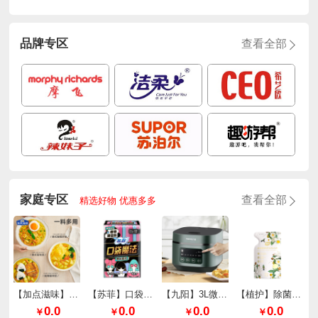
品牌专区
查看全部
家庭专区
查看全部
精选好物 优惠多多
【加点滋味】泰式厚椰咖喱65g*2袋
【苏菲】口袋魔法零味感超薄棉柔日用240mm*10片/包
【九阳】3L微压快煮电饭煲F30FZ-F636
【植护】除菌除螨香氛洗衣液（樱花香型）
0.0
0.0
0.0
0.0
￥
￥
￥
￥