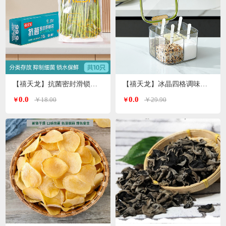
【禧天龙】抗菌密封滑锁保鲜袋大号 10只/盒KY-9827
【禧天龙】冰晶四格调味罐H-9972
0.0
0.0
￥18.00
￥29.90
￥
￥