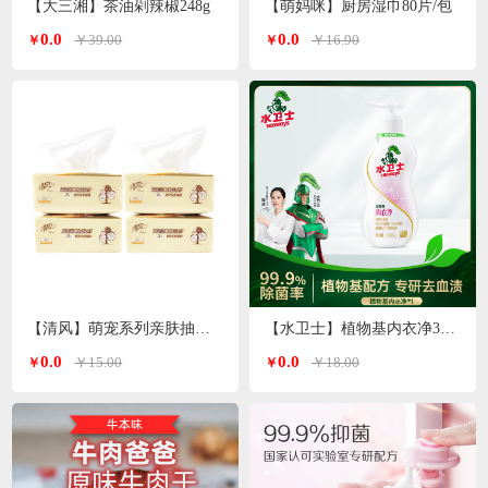
【大三湘】茶油剁辣椒248g
【萌妈咪】厨房湿巾80片/包
0.0
0.0
￥39.00
￥16.90
￥
￥
【清风】萌宠系列亲肤抽纸3层*100抽
【水卫士】植物基内衣净300g/瓶
0.0
0.0
￥15.00
￥18.00
￥
￥