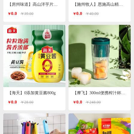
【房州味道】高山洋芋片土豆片500g
【施州牧人】恩施高山精选小木耳250g/袋
0.0
0.0
￥39.00
￥40.00
￥
￥
【海天】0添加黄豆酱800g
【摩飞】300ml便携榨汁杯MR9800（颜色随机）
0.0
0.0
￥28.00
￥248.00
￥
￥