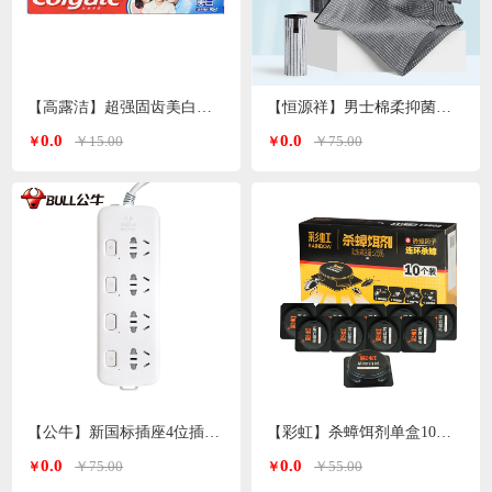
【高露洁】超强固齿美白牙膏90g/支
【恒源祥】男士棉柔抑菌平角内裤竖纹四条装（颜色随机）
0.0
0.0
￥15.00
￥75.00
￥
￥
【公牛】新国标插座4位插孔分控全长1.8米S1043
【彩虹】杀蟑饵剂单盒10个*2盒装5802-2
0.0
0.0
￥75.00
￥55.00
￥
￥