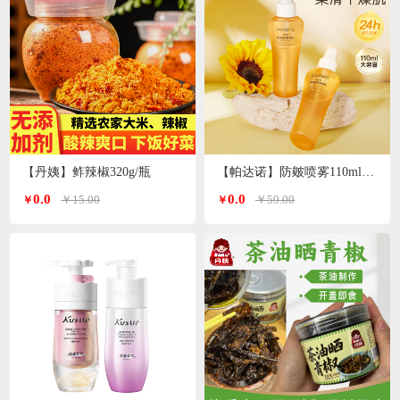
【丹姨】鲊辣椒320g/瓶
【帕达诺】防皴喷雾110ml/瓶*2瓶
0.0
0.0
￥15.00
￥59.00
￥
￥