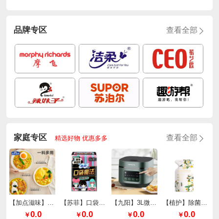
品牌专区
查看全部
家庭专区
查看全部
精选好物 优惠多多
【加点滋味】泰式厚椰咖喱65g*2袋
【苏菲】口袋魔法零味感超薄棉柔日用240mm*10片/包
【九阳】3L微压快煮电饭煲F30FZ-F636
【植护】除菌除螨香氛洗衣液（樱花香型）
0.0
0.0
0.0
0.0
￥
￥
￥
￥