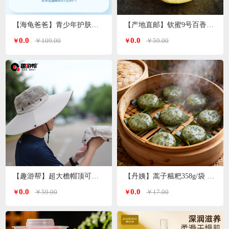
【海龟爸爸】青少年护肤品爽肤水双萃控油精华水
【产地直邮】钦蜜9号百香果 净重3斤特大果（单果70-90g）广西发货
0.0
0.0
￥109.00
￥59.00
￥
￥
【趣游帮】超大檐帽顶可拆卸防晒帽（S-2308）
【丹姨】蒿子糍粑358g/袋 6个装（甜味）
0.0
0.0
￥59.00
￥17.00
￥
￥