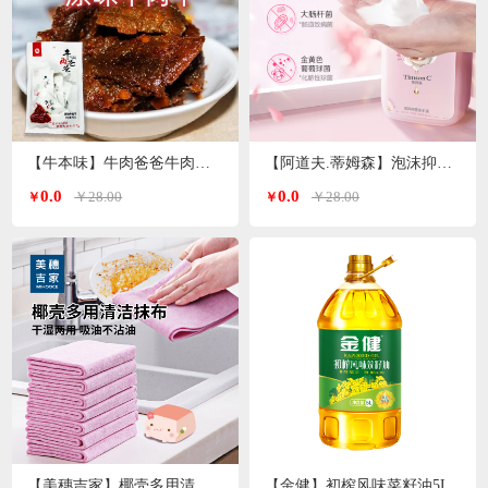
【牛本味】牛肉爸爸牛肉干 48g/袋
【阿道夫.蒂姆森】泡沫抑菌洗手液(芍药玫瑰)550ml/瓶
0.0
0.0
￥28.00
￥28.00
￥
￥
【美穗吉家】椰壳多用清洁抹布10条装
【金健】初榨风味菜籽油5L