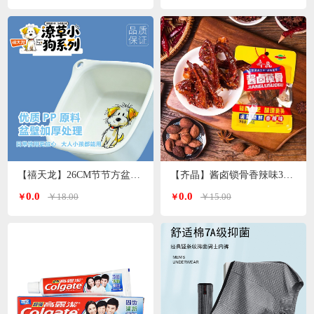
【禧天龙】26CM节节方盆P-1017
【齐晶】酱卤锁骨香辣味35g*4包
0.0
0.0
￥18.00
￥15.00
￥
￥