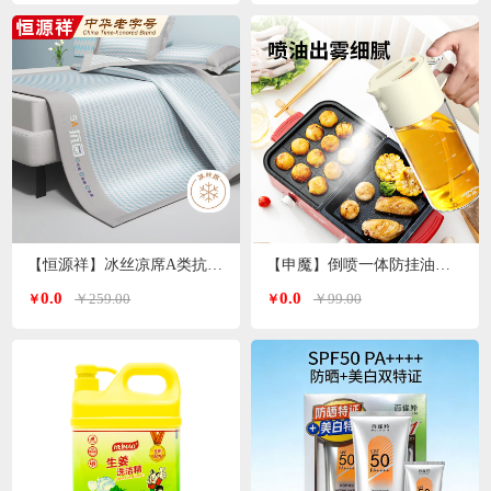
【恒源祥】冰丝凉席A类抗菌席子180*200cm HYBS11
【申魔】倒喷一体防挂油油壶500ml米色SC22K91
0.0
0.0
￥259.00
￥99.00
￥
￥