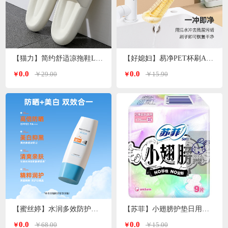
【猫力】简约舒适凉拖鞋L-5990
【好媳妇】易净PET杯刷AGW-5744
0.0
0.0
￥29.00
￥15.90
￥
￥
【蜜丝婷】水润多效防护防晒霜（小蓝帽）SFF50+PA+++70ml
【苏菲】小翅膀护垫日用棉柔无香护翼175mm*9片/包
0.0
0.0
￥68.00
￥15.00
￥
￥