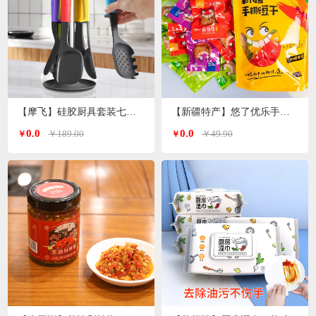
【摩飞】硅胶厨具套装七件套MR1032
【新疆特产】悠了优乐手撕豆干（4种口味混装版）
0.0
0.0
￥189.00
￥49.90
￥
￥