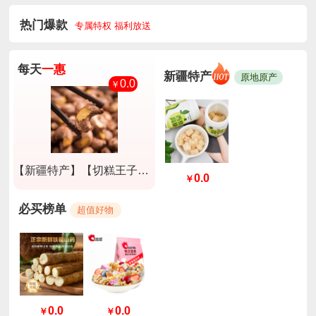
热门爆款
专属特权 福利放送
每天
一惠
新疆特产
原地原产
0.0
￥
【新疆特产】【切糕王子】A180紫衣腰果淡盐味250g*2盒
0.0
￥
必买榜单
超值好物
0.0
0.0
￥
￥