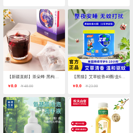
【新疆直邮】茶朵蜂·黑枸杞玫瑰花茶132g*1盒（11g*12包）
【黑猫】艾草蚊香40圈/盒640g
0.0
0.0
￥48.00
￥23.00
￥
￥