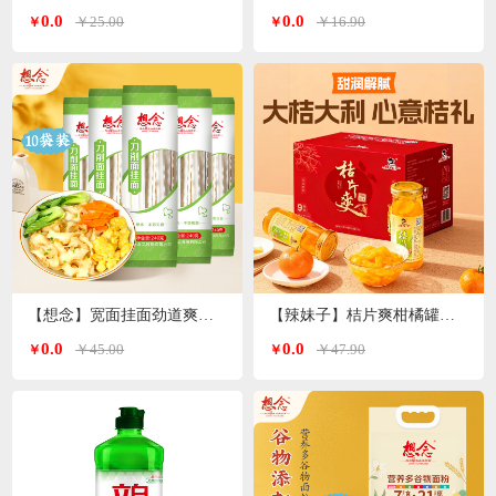
0.0
0.0
￥25.00
￥16.90
￥
￥
【想念】宽面挂面劲道爽滑油泼面 刀削面240g*10袋
【辣妹子】桔片爽柑橘罐头260g*9瓶
0.0
0.0
￥45.00
￥47.90
￥
￥