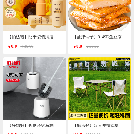
【帕达诺】防干裂倍润唇膏3g/支*2支
【盐津铺子】9149D鱼豆腐原味360g
0.0
0.0
￥39.00
￥35.00
￥
￥
【好媳妇】长柄带钩马桶刷套装AGW-5947
【酷乐登】双人便携式桌椅3件套K119