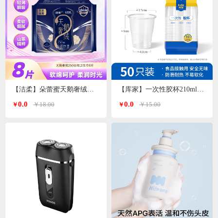
【洁柔】朵蕾蜜天鹅奢绒卫生巾日用250mm
【库家】一次性胶杯210ml*50只/包KJ-1452
0.0
0.0
￥18.00
￥15.00
￥
￥