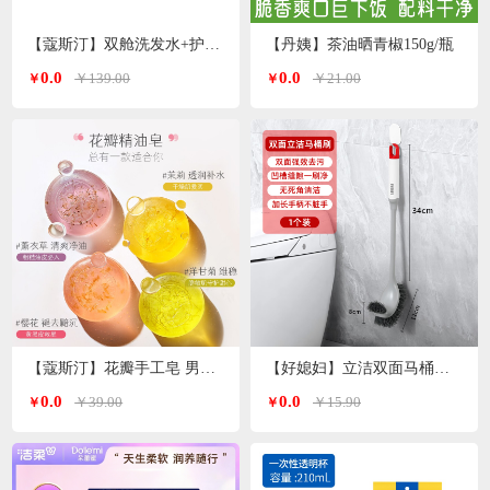
【蔻斯汀】双舱洗发水+护发素 洗护套装500g*2瓶
【丹姨】茶油晒青椒150g/瓶
0.0
0.0
￥139.00
￥21.00
￥
￥
【蔻斯汀】花瓣手工皂 男女通用 精油皂100g
【好媳妇】立洁双面马桶刷AGW-5746
0.0
0.0
￥39.00
￥15.90
￥
￥