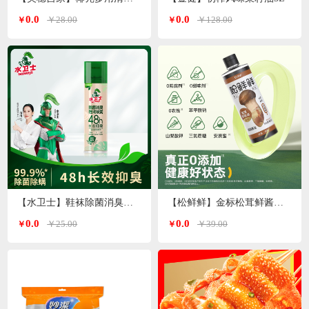
0.0
0.0
￥28.00
￥128.00
￥
￥
【水卫士】鞋袜除菌消臭喷雾220ml/瓶
【松鲜鲜】金标松茸鲜酱油490ml*2瓶
0.0
0.0
￥25.00
￥39.00
￥
￥