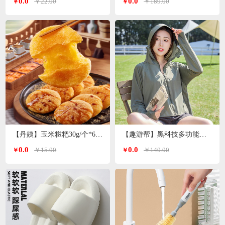
0.0
0.0
￥22.00
￥189.00
￥
￥
【丹姨】玉米糍粑30g/个*6个装
【趣游帮】黑科技多功能冰丝防晒衣均码（S-2305）
0.0
0.0
￥15.00
￥140.00
￥
￥