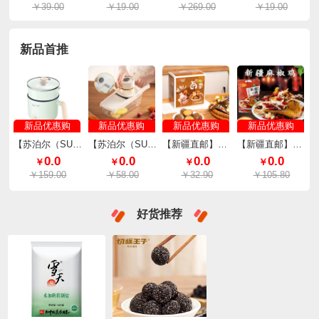
￥39.00
￥19.00
￥269.00
￥19.00
新品首推
新品优惠购
新品优惠购
新品优惠购
新品优惠购
【苏泊尔（SUPOR）】小容量电煮锅不粘内锅2档火力1.2L H12YK29
【苏泊尔（SUPOR）】多功能切菜器刨丝器切片器 KGF32AC10
【新疆直邮】椒口赞麻椒卤蛋350g/盒（35g*10个）
【新疆直邮】新疆椒口赞麻椒鸡800g/袋
0.0
0.0
0.0
0.0
￥
￥
￥
￥
￥159.00
￥58.00
￥32.90
￥105.80
好货推荐