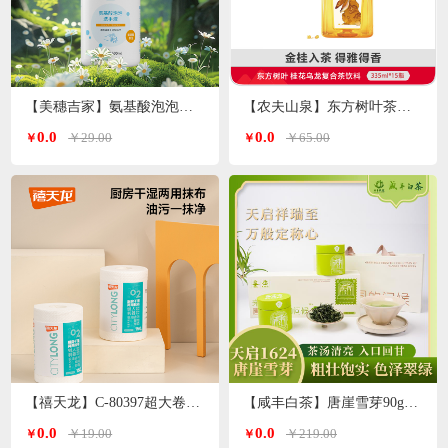
【美穗吉家】氨基酸泡泡洗手液500ml/瓶
【农夫山泉】东方树叶茶饮料335ml*15瓶
0.0
0.0
￥29.00
￥65.00
￥
￥
【禧天龙】C-80397超大卷厨房干湿两用抹布150片*1卷
【咸丰白茶】唐崖雪芽90g（30g*3罐）
0.0
0.0
￥19.00
￥219.00
￥
￥