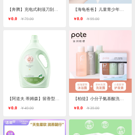
【奔腾】充电式剃须刀刮胡刀PQ8602
【海龟爸爸】儿童青少年沐浴露/洗发水500ml/瓶
0.0
0.0
￥79.00
￥99.00
￥
￥
【阿道夫.蒂姆森】留香型洗衣液
【柏缇】小分子氨基酸洗沐护套装60ml*3洗护旅行套
0.0
0.0
￥49.00
￥39.00
￥
￥