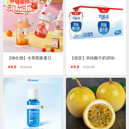
【物生物】水果图案夏日便携高颜值tritan塑料杯600ml
【德亚】风味酸牛奶原味/无蔗糖两种口味206g*10礼盒
0.0
0.0
￥69.00
￥59.00
￥
￥