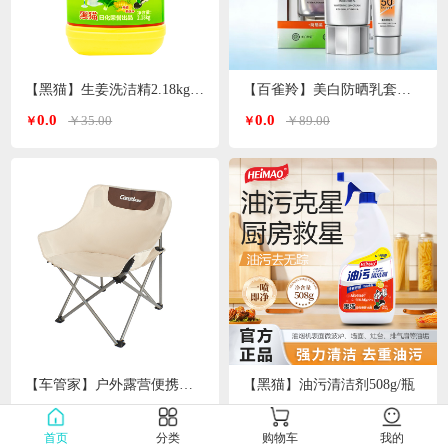
【黑猫】生姜洗洁精2.18kg/瓶
【百雀羚】美白防晒乳套装（防晒60g+同款防晒10g）
0.0
0.0
￥35.00
￥89.00
￥
￥
【车管家】户外露营便携式月亮椅GJ-2032
【黑猫】油污清洁剂508g/瓶
0.0
0.0
￥199.00
￥18.00
￥
￥
首页
分类
购物车
我的