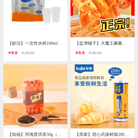
【妙洁】一次性水杯240ml 120只装
【盐津铺子】大魔王麻酱素毛肚200g*3袋（香辣麻酱味）
0.0
0.0
￥26.00
￥49.00
￥
￥
【知福】邦海普洱茶50g（加送20g）
【库家】背心式保鲜袋200只 30*35cmKJ-1362