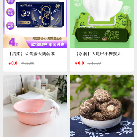
【洁柔】朵蕾蜜天鹅奢绒卫生巾夜用420mm 4片装
【永润】大尾巴小狸婴儿手口湿巾 80片/包
0.0
0.0
￥15.00
￥15.00
￥
￥