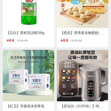
【立白】茶籽洗洁精500g
【想念】营养多谷物面粉/小麦粉/特一粉 2.5kg/袋
0.0
0.0
￥16.00
￥35.00
￥
￥
【红卫】羊脂皂沐浴香皂
【苏泊尔（SUPOR）】纯钛电水壶1.7L SW-17S65T