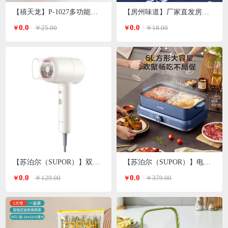
【禧天龙】P-1027多功能洗脸盆子 颜色随机
【房州味道】厂家直发房县香菇
0.0
0.0
￥25.00
￥18.00
￥
￥
【苏泊尔（SUPOR）】双温双档电吹风白色 HDL-F3
【苏泊尔（SUPOR）】电火锅6L H3724FKX71Y
0.0
0.0
￥129.00
￥379.00
￥
￥