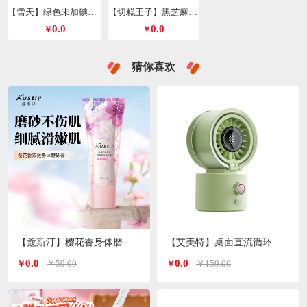
【雪天】绿色未加碘精制盐260g*9包
【切糕王子】黑芝麻丸428g/箱
0.0
0.0
￥
￥
猜你喜欢
【蔻斯汀】樱花香身体磨砂膏200g
【艾美特】桌面直流循环水风扇喷雾风扇绿色H2O-D1A
0.0
0.0
￥59.00
￥159.00
￥
￥