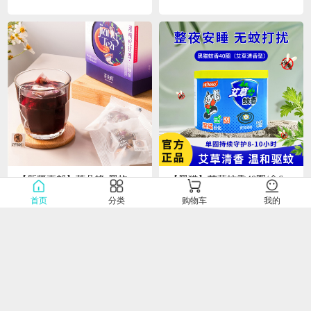
【新疆直邮】茶朵蜂·黑枸杞玫瑰花茶132g*1盒（11g*12包）
【黑猫】艾草蚊香40圈/盒640g
0.0
0.0
首页
分类
购物车
我的
￥48.00
￥23.00
￥
￥