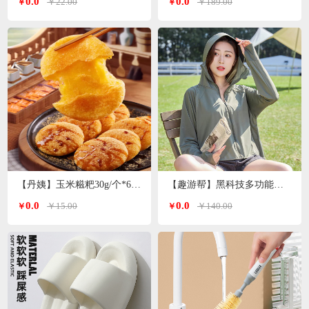
0.0
0.0
￥22.00
￥189.00
￥
￥
【丹姨】玉米糍粑30g/个*6个装
【趣游帮】黑科技多功能冰丝防晒衣均码（S-2305）
0.0
0.0
￥15.00
￥140.00
￥
￥