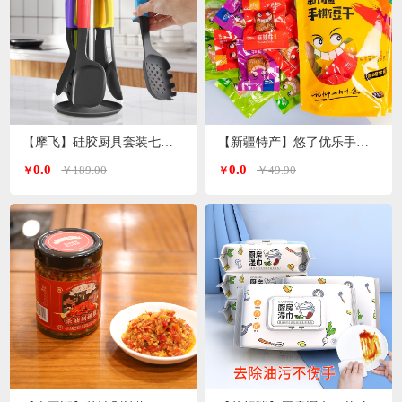
【摩飞】硅胶厨具套装七件套MR1032
【新疆特产】悠了优乐手撕豆干（4种口味混装版）
0.0
0.0
￥189.00
￥49.90
￥
￥