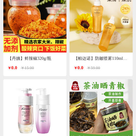
【丹姨】鲊辣椒320g/瓶
【帕达诺】防皴喷雾110ml/瓶*2瓶
0.0
0.0
￥15.00
￥59.00
￥
￥