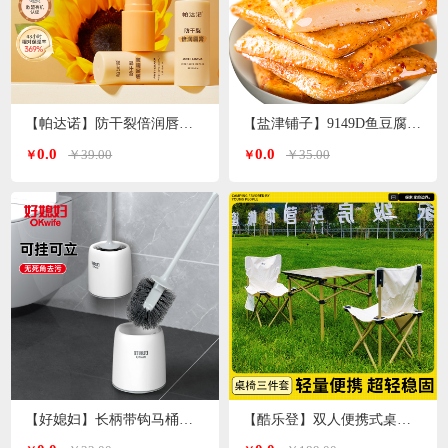
【帕达诺】防干裂倍润唇膏3g/支*2支
【盐津铺子】9149D鱼豆腐原味360g
0.0
0.0
￥39.00
￥35.00
￥
￥
【好媳妇】长柄带钩马桶刷套装AGW-5947
【酷乐登】双人便携式桌椅3件套K119