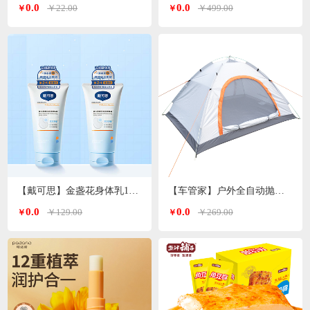
0.0
0.0
￥22.00
￥499.00
￥
￥
【戴可思】金盏花身体乳150ml*2支
【车管家】户外全自动抛帐帐篷GJ-2203
0.0
0.0
￥129.00
￥269.00
￥
￥