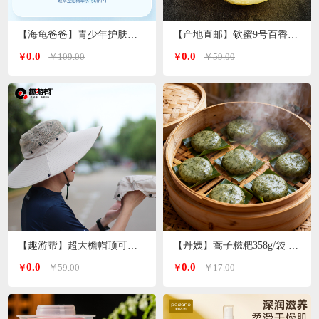
【海龟爸爸】青少年护肤品爽肤水双萃控油精华水
【产地直邮】钦蜜9号百香果 净重3斤特大果（单果70-90g）广西发货
0.0
0.0
￥109.00
￥59.00
￥
￥
【趣游帮】超大檐帽顶可拆卸防晒帽（S-2308）
【丹姨】蒿子糍粑358g/袋 6个装（甜味）
0.0
0.0
￥59.00
￥17.00
￥
￥