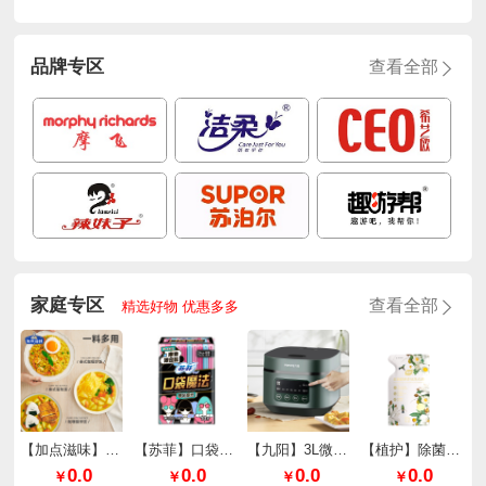
品牌专区
查看全部
家庭专区
查看全部
精选好物 优惠多多
【加点滋味】泰式厚椰咖喱65g*2袋
【苏菲】口袋魔法零味感超薄棉柔日用240mm*10片/包
【九阳】3L微压快煮电饭煲F30FZ-F636
【植护】除菌除螨香氛洗衣液（樱花香型）
0.0
0.0
0.0
0.0
￥
￥
￥
￥