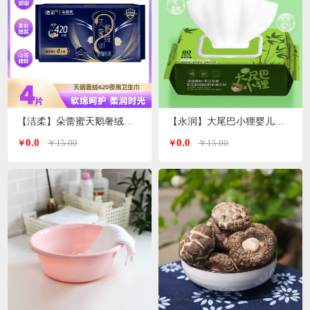
【洁柔】朵蕾蜜天鹅奢绒卫生巾夜用420mm 4片装
【永润】大尾巴小狸婴儿手口湿巾 80片/包
0.0
0.0
￥15.00
￥15.00
￥
￥