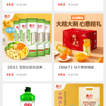
0.0
0.0
￥25.00
￥16.90
￥
￥
【想念】宽面挂面劲道爽滑油泼面 刀削面240g*10袋
【辣妹子】桔片爽柑橘罐头260g*9瓶
0.0
0.0
￥45.00
￥47.90
￥
￥