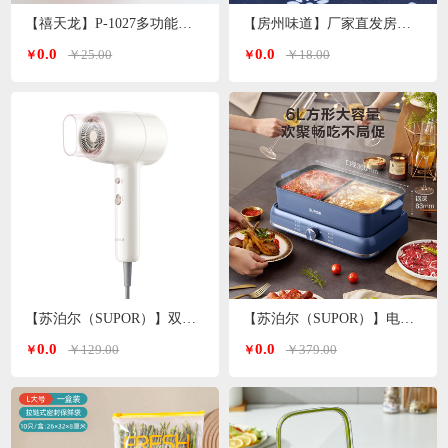
【禧天龙】P-1027多功能洗脸盆子 颜色随机
【房州味道】厂家直发房县香菇
0.0
0.0
￥25.00
￥18.00
￥
￥
【苏泊尔（SUPOR）】双温双档电吹风白色 HDL-F3
【苏泊尔（SUPOR）】电火锅6L H3724FKX71Y
0.0
0.0
￥129.00
￥379.00
￥
￥