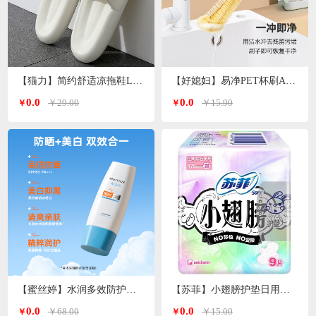
【猫力】简约舒适凉拖鞋L-5990
【好媳妇】易净PET杯刷AGW-5744
0.0
0.0
￥29.00
￥15.90
￥
￥
【蜜丝婷】水润多效防护防晒霜（小蓝帽）SFF50+PA+++70ml
【苏菲】小翅膀护垫日用棉柔无香护翼175mm*9片/包
0.0
0.0
￥68.00
￥15.00
￥
￥