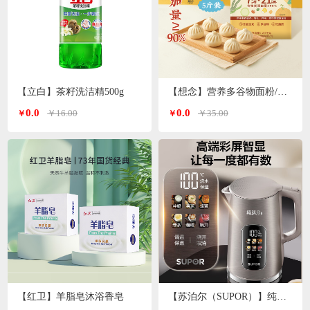
【立白】茶籽洗洁精500g
【想念】营养多谷物面粉/小麦粉/特一粉 2.5kg/袋
0.0
0.0
￥16.00
￥35.00
￥
￥
【红卫】羊脂皂沐浴香皂
【苏泊尔（SUPOR）】纯钛电水壶1.7L SW-17S65T