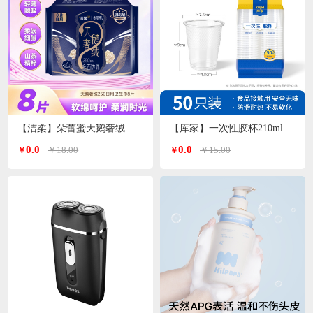
【洁柔】朵蕾蜜天鹅奢绒卫生巾日用250mm
【库家】一次性胶杯210ml*50只/包KJ-1452
0.0
0.0
￥18.00
￥15.00
￥
￥