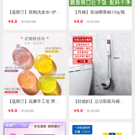
【蔻斯汀】双舱洗发水+护发素 洗护套装500g*2瓶
【丹姨】茶油晒青椒150g/瓶
0.0
0.0
￥139.00
￥21.00
￥
￥
【蔻斯汀】花瓣手工皂 男女通用 精油皂100g
【好媳妇】立洁双面马桶刷AGW-5746
0.0
0.0
￥39.00
￥15.90
￥
￥