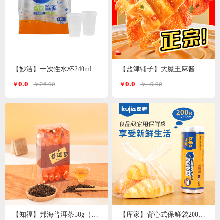
【妙洁】一次性水杯240ml 120只装
【盐津铺子】大魔王麻酱素毛肚200g*3袋（香辣麻酱味）
0.0
0.0
￥26.00
￥49.00
￥
￥
【知福】邦海普洱茶50g（加送20g）
【库家】背心式保鲜袋200只 30*35cmKJ-1362