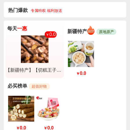
热门爆款
专属特权 福利放送
每天
一惠
新疆特产
原地原产
0.0
￥
【新疆特产】【切糕王子】A180紫衣腰果淡盐味250g*2盒
0.0
￥
必买榜单
超值好物
0.0
0.0
￥
￥