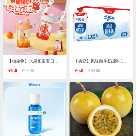
【物生物】水果图案夏日便携高颜值tritan塑料杯600ml
【德亚】风味酸牛奶原味/无蔗糖两种口味206g*10礼盒
0.0
0.0
￥69.00
￥59.00
￥
￥