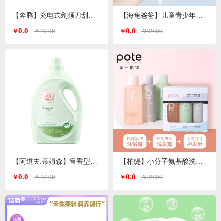
【奔腾】充电式剃须刀刮胡刀PQ8602
【海龟爸爸】儿童青少年沐浴露/洗发水500ml/瓶
0.0
0.0
￥79.00
￥99.00
￥
￥
【阿道夫.蒂姆森】留香型洗衣液
【柏缇】小分子氨基酸洗沐护套装60ml*3洗护旅行套
0.0
0.0
￥49.00
￥39.00
￥
￥