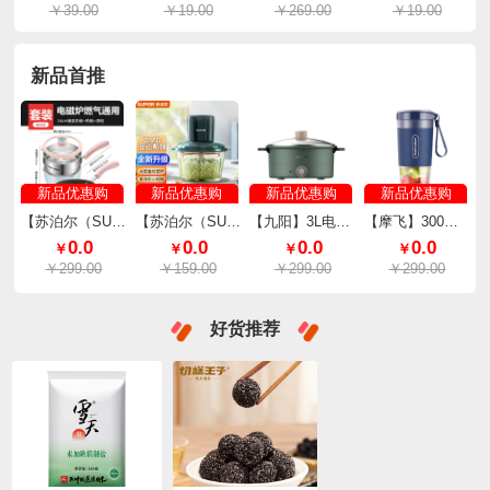
￥39.00
￥19.00
￥269.00
￥19.00
新品首推
新品优惠购
新品优惠购
新品优惠购
新品优惠购
【苏泊尔（SUPOR）】儿童辅食锅三件套电磁炉燃气通用【奶锅+煎锅+316L蒸格】
【苏泊尔（SUPOR）】绞肉机双层四刃精钢刀锋1.75L（有线款） JRD05-U
【九阳】3L电火锅HG30-G310
【摩飞】300ml便携榨汁杯MR9600（颜色随机）
0.0
0.0
0.0
0.0
￥
￥
￥
￥
￥299.00
￥159.00
￥299.00
￥299.00
好货推荐