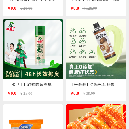
0.0
0.0
￥28.00
￥128.00
￥
￥
【水卫士】鞋袜除菌消臭喷雾220ml/瓶
【松鲜鲜】金标松茸鲜酱油490ml*2瓶
0.0
0.0
￥25.00
￥39.00
￥
￥