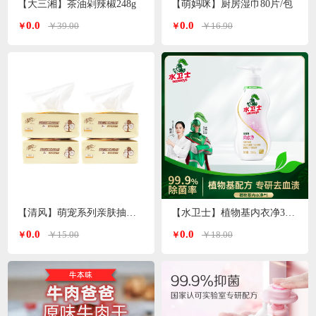
【大三湘】茶油剁辣椒248g
【萌妈咪】厨房湿巾80片/包
0.0
0.0
￥39.00
￥16.90
￥
￥
【清风】萌宠系列亲肤抽纸3层*100抽
【水卫士】植物基内衣净300g/瓶
0.0
0.0
￥15.00
￥18.00
￥
￥