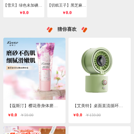
【雪天】绿色未加碘精制盐260g*9包
【切糕王子】黑芝麻丸428g/箱
0.0
0.0
￥
￥
猜你喜欢
【蔻斯汀】樱花香身体磨砂膏200g
【艾美特】桌面直流循环水风扇喷雾风扇绿色H2O-D1A
0.0
0.0
￥59.00
￥159.00
￥
￥