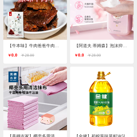
【牛本味】牛肉爸爸牛肉干 48g/袋
【阿道夫.蒂姆森】泡沫抑菌洗手液(芍药玫瑰)550ml/瓶
0.0
0.0
￥28.00
￥28.00
￥
￥
【美穗吉家】椰壳多用清洁抹布10条装
【金健】初榨风味菜籽油5L