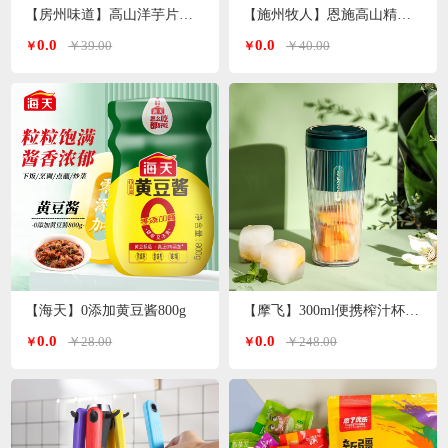
【房州味道】高山洋芋片土豆片500g
【施州牧人】恩施高山精选小木耳250g/袋
0.0
0.0
￥39.00
￥40.00
￥
￥
【海天】0添加黄豆酱800g
【摩飞】300ml便携榨汁杯MR9800（颜色随机）
0.0
0.0
￥28.00
￥248.00
￥
￥