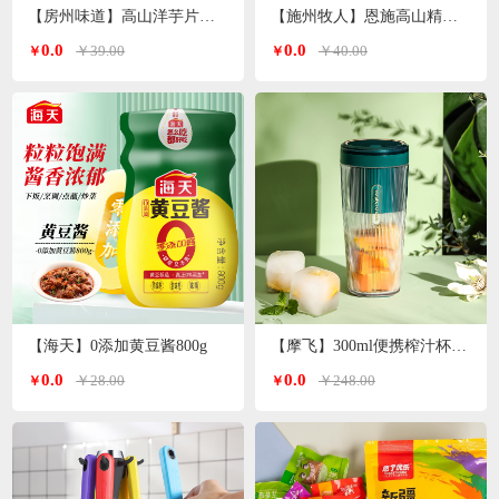
【房州味道】高山洋芋片土豆片500g
【施州牧人】恩施高山精选小木耳250g/袋
0.0
0.0
￥39.00
￥40.00
￥
￥
【海天】0添加黄豆酱800g
【摩飞】300ml便携榨汁杯MR9800（颜色随机）
0.0
0.0
￥28.00
￥248.00
￥
￥