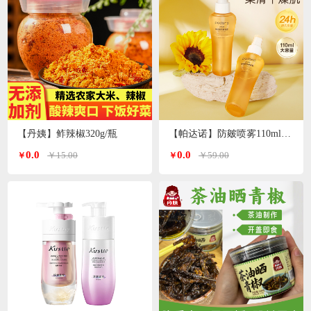
【丹姨】鲊辣椒320g/瓶
【帕达诺】防皴喷雾110ml/瓶*2瓶
0.0
0.0
￥15.00
￥59.00
￥
￥