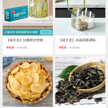
【禧天龙】抗菌密封滑锁保鲜袋大号 10只/盒KY-9827
【禧天龙】冰晶四格调味罐H-9972
0.0
0.0
￥18.00
￥29.90
￥
￥