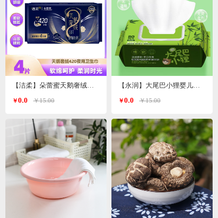
【洁柔】朵蕾蜜天鹅奢绒卫生巾夜用420mm 4片装
【永润】大尾巴小狸婴儿手口湿巾 80片/包
0.0
0.0
￥15.00
￥15.00
￥
￥