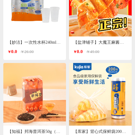
【妙洁】一次性水杯240ml 120只装
【盐津铺子】大魔王麻酱素毛肚200g*3袋（香辣麻酱味）
0.0
0.0
￥26.00
￥49.00
￥
￥
【知福】邦海普洱茶50g（加送20g）
【库家】背心式保鲜袋200只 30*35cmKJ-1362