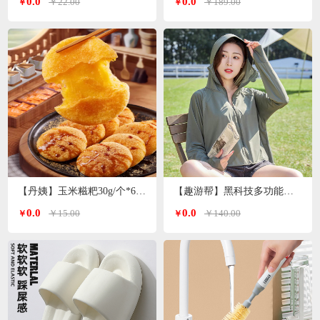
0.0
0.0
￥22.00
￥189.00
￥
￥
【丹姨】玉米糍粑30g/个*6个装
【趣游帮】黑科技多功能冰丝防晒衣均码（S-2305）
0.0
0.0
￥15.00
￥140.00
￥
￥