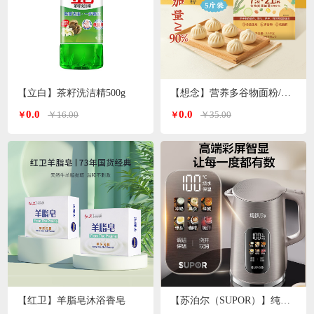
【立白】茶籽洗洁精500g
【想念】营养多谷物面粉/小麦粉/特一粉 2.5kg/袋
0.0
0.0
￥16.00
￥35.00
￥
￥
【红卫】羊脂皂沐浴香皂
【苏泊尔（SUPOR）】纯钛电水壶1.7L SW-17S65T