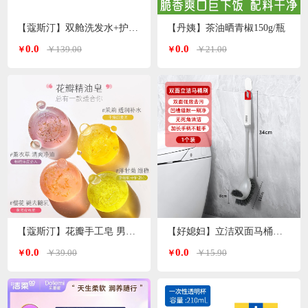
【蔻斯汀】双舱洗发水+护发素 洗护套装500g*2瓶
【丹姨】茶油晒青椒150g/瓶
0.0
0.0
￥139.00
￥21.00
￥
￥
【蔻斯汀】花瓣手工皂 男女通用 精油皂100g
【好媳妇】立洁双面马桶刷AGW-5746
0.0
0.0
￥39.00
￥15.90
￥
￥