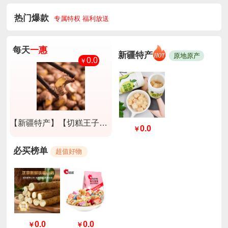
热门爆款
专属特权 福利放送
每天
一惠
新疆特产
原地原产
0.0
￥
【新疆特产】【切糕王子】A180紫衣腰果淡盐味250g*2盒
0.0
￥
必买榜单
超值好物
0.0
0.0
￥
￥