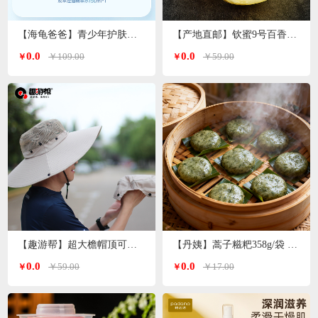
【海龟爸爸】青少年护肤品爽肤水双萃控油精华水
【产地直邮】钦蜜9号百香果 净重3斤特大果（单果70-90g）广西发货
0.0
0.0
￥109.00
￥59.00
￥
￥
【趣游帮】超大檐帽顶可拆卸防晒帽（S-2308）
【丹姨】蒿子糍粑358g/袋 6个装（甜味）
0.0
0.0
￥59.00
￥17.00
￥
￥