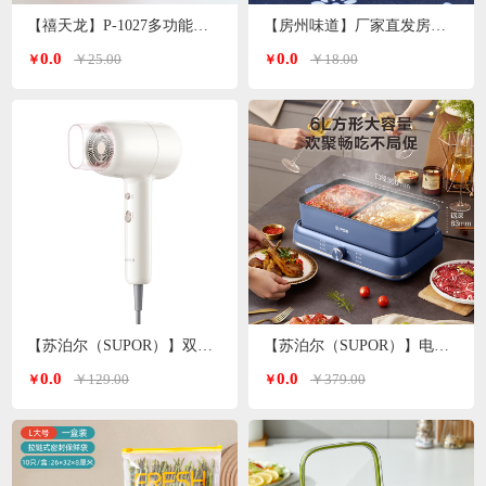
【禧天龙】P-1027多功能洗脸盆子 颜色随机
【房州味道】厂家直发房县香菇
0.0
0.0
￥25.00
￥18.00
￥
￥
【苏泊尔（SUPOR）】双温双档电吹风白色 HDL-F3
【苏泊尔（SUPOR）】电火锅6L H3724FKX71Y
0.0
0.0
￥129.00
￥379.00
￥
￥