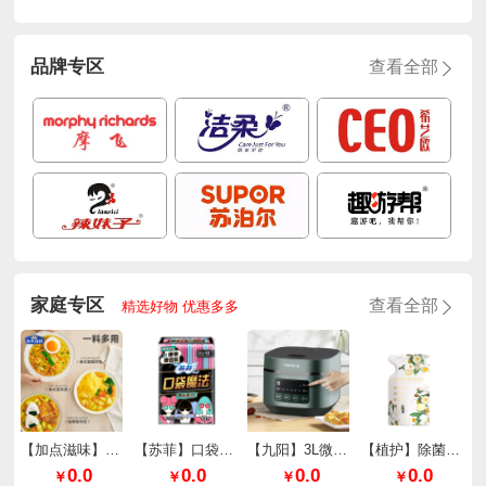
品牌专区
查看全部
家庭专区
查看全部
精选好物 优惠多多
【加点滋味】泰式厚椰咖喱65g*2袋
【苏菲】口袋魔法零味感超薄棉柔日用240mm*10片/包
【九阳】3L微压快煮电饭煲F30FZ-F636
【植护】除菌除螨香氛洗衣液（樱花香型）
0.0
0.0
0.0
0.0
￥
￥
￥
￥