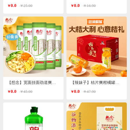
0.0
0.0
￥25.00
￥16.90
￥
￥
【想念】宽面挂面劲道爽滑油泼面 刀削面240g*10袋
【辣妹子】桔片爽柑橘罐头260g*9瓶
0.0
0.0
￥45.00
￥47.90
￥
￥