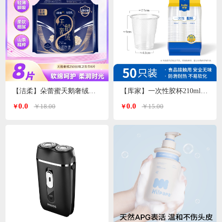
【洁柔】朵蕾蜜天鹅奢绒卫生巾日用250mm
【库家】一次性胶杯210ml*50只/包KJ-1452
0.0
0.0
￥18.00
￥15.00
￥
￥