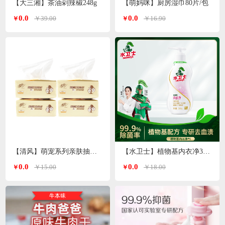
【大三湘】茶油剁辣椒248g
【萌妈咪】厨房湿巾80片/包
0.0
0.0
￥39.00
￥16.90
￥
￥
【清风】萌宠系列亲肤抽纸3层*100抽
【水卫士】植物基内衣净300g/瓶
0.0
0.0
￥15.00
￥18.00
￥
￥