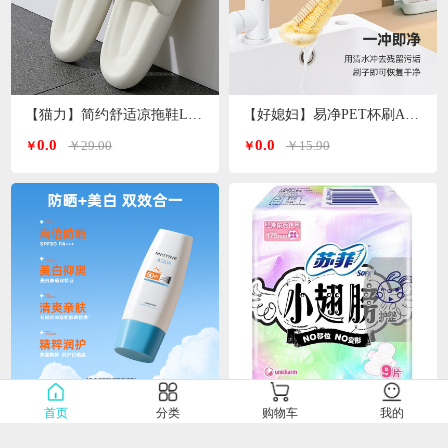
【猫力】简约舒适凉拖鞋L-5990
【好媳妇】易净PET杯刷AGW-5744
0.0
0.0
￥29.00
￥15.90
￥
￥
【蜜丝婷】水润多效防护防晒霜（小蓝帽）SFF50+PA+++70ml
【苏菲】小翅膀护垫日用棉柔无香护翼175mm*9片/包
首页
分类
购物车
我的
0.0
0.0
￥68.00
￥15.00
￥
￥