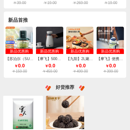
￥39.00
￥19.00
￥269.00
￥19.00
新品首推
新品优惠购
新品优惠购
新品优惠购
新品优惠购
【苏泊尔（SUPOR）】绞肉机双层四刃精钢刀锋1.75L（有线款） JRD05-U
【摩飞】500ml便携电水壶MR6080
【九阳】2L涮烤一体电火锅（料理锅）HG20-G561
【摩飞】便携运动果汁杯榨汁杯MR9802（颜色随机）
0.0
0.0
0.0
0.0
￥
￥
￥
￥
￥159.00
￥459.00
￥499.00
￥399.00
好货推荐