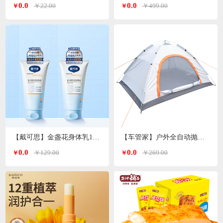
0.0
0.0
￥22.00
￥499.00
￥
￥
【戴可思】金盏花身体乳150ml*2支
【车管家】户外全自动抛帐帐篷GJ-2203
0.0
0.0
￥129.00
￥269.00
￥
￥