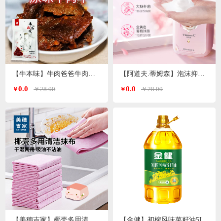
【牛本味】牛肉爸爸牛肉干 48g/袋
【阿道夫.蒂姆森】泡沫抑菌洗手液(芍药玫瑰)550ml/瓶
0.0
0.0
￥28.00
￥28.00
￥
￥
【美穗吉家】椰壳多用清洁抹布10条装
【金健】初榨风味菜籽油5L