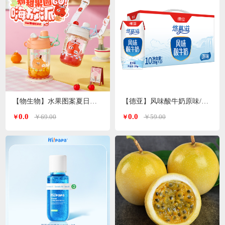
【物生物】水果图案夏日便携高颜值tritan塑料杯600ml
【德亚】风味酸牛奶原味/无蔗糖两种口味206g*10礼盒
0.0
0.0
￥69.00
￥59.00
￥
￥