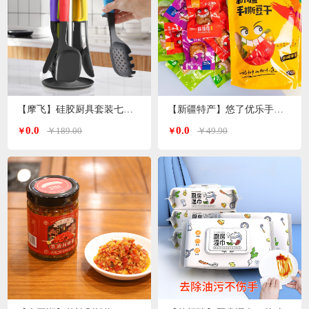
【摩飞】硅胶厨具套装七件套MR1032
【新疆特产】悠了优乐手撕豆干（4种口味混装版）
0.0
0.0
￥189.00
￥49.90
￥
￥