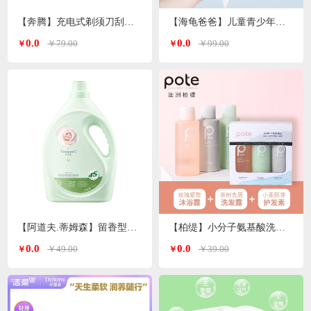
【奔腾】充电式剃须刀刮胡刀PQ8602
【海龟爸爸】儿童青少年沐浴露/洗发水500ml/瓶
0.0
0.0
￥79.00
￥99.00
￥
￥
【阿道夫.蒂姆森】留香型洗衣液
【柏缇】小分子氨基酸洗沐护套装60ml*3洗护旅行套
0.0
0.0
￥49.00
￥39.00
￥
￥