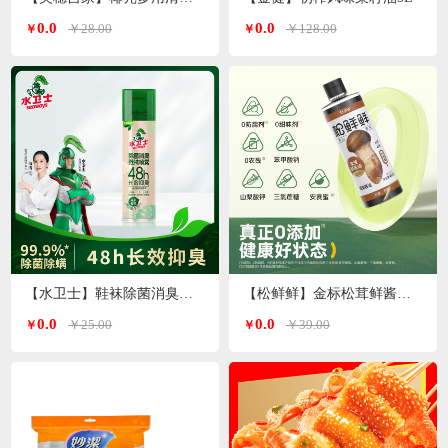
0.0
0.0
￥28.00
￥128.00
￥
￥
【水卫士】鞋袜除菌消臭喷雾220ml/瓶
【松鲜鲜】金标松茸鲜酱油490ml*2瓶
0.0
0.0
￥25.00
￥39.00
￥
￥