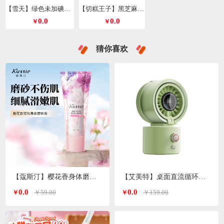
【雪天】绿色未加碘精制盐260g*9包
【切糕王子】黑芝麻丸428g/箱
0.0
0.0
￥
￥
猜你喜欢
【蔻斯汀】樱花香身体磨砂膏200g
【艾美特】桌面直流循环水风扇喷雾风扇绿色H2O-D1A
0.0
0.0
￥59.00
￥159.00
￥
￥