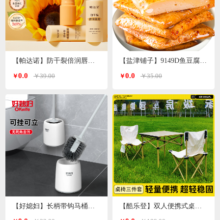
【帕达诺】防干裂倍润唇膏3g/支*2支
【盐津铺子】9149D鱼豆腐原味360g
0.0
0.0
￥39.00
￥35.00
￥
￥
【好媳妇】长柄带钩马桶刷套装AGW-5947
【酷乐登】双人便携式桌椅3件套K119