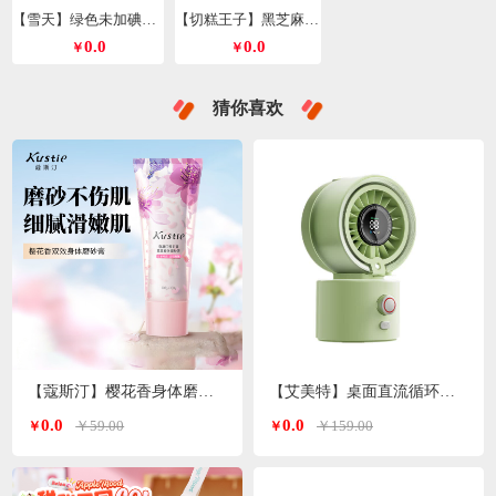
【雪天】绿色未加碘精制盐260g*9包
【切糕王子】黑芝麻丸428g/箱
0.0
0.0
￥
￥
猜你喜欢
【蔻斯汀】樱花香身体磨砂膏200g
【艾美特】桌面直流循环水风扇喷雾风扇绿色H2O-D1A
0.0
0.0
￥59.00
￥159.00
￥
￥