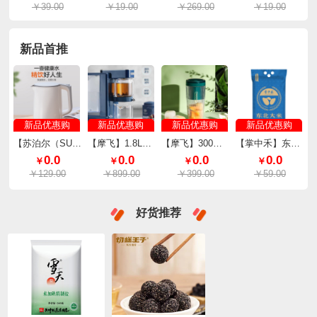
￥39.00
￥19.00
￥269.00
￥19.00
新品首推
新品优惠购
新品优惠购
新品优惠购
新品优惠购
【苏泊尔（SUPOR）】电水壶全钢无缝内胆一键开盖1.7L SW-17S13A
【摩飞】1.8L即热式茶饮机MR6087（颜色随机）
【摩飞】300ml便携榨汁杯MR9800（颜色随机）
【掌中禾】东北大米珍珠米5kg（彩袋外真空）
0.0
0.0
0.0
0.0
￥
￥
￥
￥
￥129.00
￥899.00
￥399.00
￥59.00
好货推荐