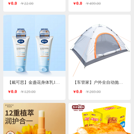
0.0
0.0
￥22.00
￥499.00
￥
￥
【戴可思】金盏花身体乳150ml*2支
【车管家】户外全自动抛帐帐篷GJ-2203
0.0
0.0
￥129.00
￥269.00
￥
￥