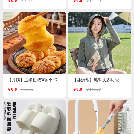
0.0
0.0
￥22.00
￥189.00
￥
￥
【丹姨】玉米糍粑30g/个*6个装
【趣游帮】黑科技多功能冰丝防晒衣均码（S-2305）
0.0
0.0
￥15.00
￥140.00
￥
￥