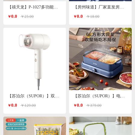
【禧天龙】P-1027多功能洗脸盆子 颜色随机
【房州味道】厂家直发房县香菇
0.0
0.0
￥25.00
￥18.00
￥
￥
【苏泊尔（SUPOR）】双温双档电吹风白色 HDL-F3
【苏泊尔（SUPOR）】电火锅6L H3724FKX71Y
0.0
0.0
￥129.00
￥379.00
￥
￥