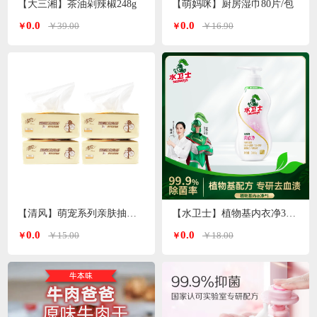
【大三湘】茶油剁辣椒248g
【萌妈咪】厨房湿巾80片/包
0.0
0.0
￥39.00
￥16.90
￥
￥
【清风】萌宠系列亲肤抽纸3层*100抽
【水卫士】植物基内衣净300g/瓶
0.0
0.0
￥15.00
￥18.00
￥
￥