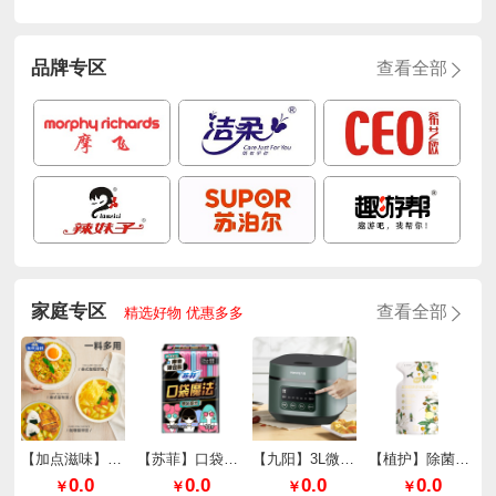
品牌专区
查看全部
家庭专区
查看全部
精选好物 优惠多多
【加点滋味】泰式厚椰咖喱65g*2袋
【苏菲】口袋魔法零味感超薄棉柔日用240mm*10片/包
【九阳】3L微压快煮电饭煲F30FZ-F636
【植护】除菌除螨香氛洗衣液（樱花香型）
0.0
0.0
0.0
0.0
￥
￥
￥
￥