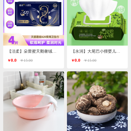
【洁柔】朵蕾蜜天鹅奢绒卫生巾夜用420mm 4片装
【永润】大尾巴小狸婴儿手口湿巾 80片/包
0.0
0.0
￥15.00
￥15.00
￥
￥