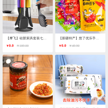
【摩飞】硅胶厨具套装七件套MR1032
【新疆特产】悠了优乐手撕豆干（4种口味混装版）
0.0
0.0
￥189.00
￥49.90
￥
￥