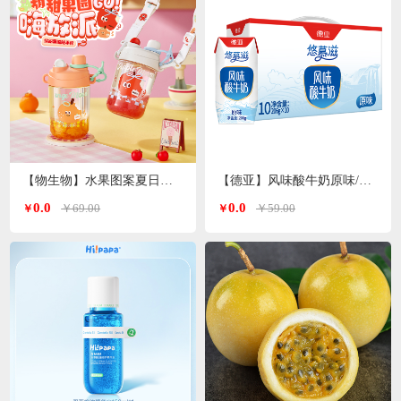
【物生物】水果图案夏日便携高颜值tritan塑料杯600ml
【德亚】风味酸牛奶原味/无蔗糖两种口味206g*10礼盒
0.0
0.0
￥69.00
￥59.00
￥
￥