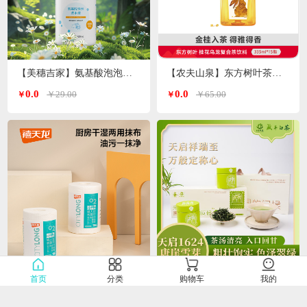
【美穗吉家】氨基酸泡泡洗手液500ml/瓶
【农夫山泉】东方树叶茶饮料335ml*15瓶
0.0
0.0
￥29.00
￥65.00
￥
￥
【禧天龙】C-80397超大卷厨房干湿两用抹布150片*1卷
【咸丰白茶】唐崖雪芽90g（30g*3罐）
首页
分类
购物车
我的
0.0
0.0
￥19.00
￥219.00
￥
￥