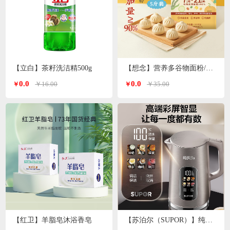
【立白】茶籽洗洁精500g
【想念】营养多谷物面粉/小麦粉/特一粉 2.5kg/袋
0.0
0.0
￥16.00
￥35.00
￥
￥
【红卫】羊脂皂沐浴香皂
【苏泊尔（SUPOR）】纯钛电水壶1.7L SW-17S65T