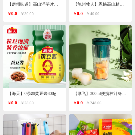
【房州味道】高山洋芋片土豆片500g
【施州牧人】恩施高山精选小木耳250g/袋
0.0
0.0
￥39.00
￥40.00
￥
￥
【海天】0添加黄豆酱800g
【摩飞】300ml便携榨汁杯MR9800（颜色随机）
0.0
0.0
￥28.00
￥248.00
￥
￥