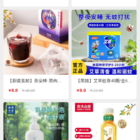
【新疆直邮】茶朵蜂·黑枸杞玫瑰花茶132g*1盒（11g*12包）
【黑猫】艾草蚊香40圈/盒640g
0.0
0.0
￥48.00
￥23.00
￥
￥