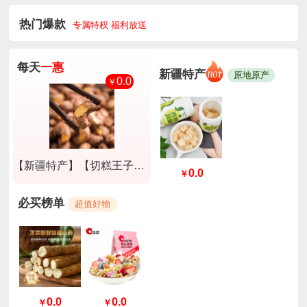
热门爆款
专属特权 福利放送
每天
一惠
新疆特产
原地原产
0.0
￥
【新疆特产】【切糕王子】A180紫衣腰果淡盐味250g*2盒
0.0
￥
必买榜单
超值好物
0.0
0.0
￥
￥