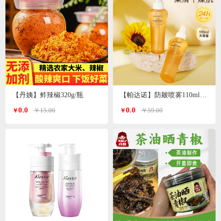
【丹姨】鲊辣椒320g/瓶
【帕达诺】防皴喷雾110ml/瓶*2瓶
0.0
0.0
￥15.00
￥59.00
￥
￥