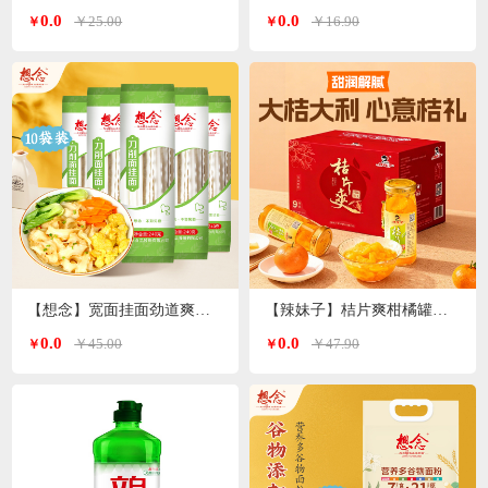
0.0
0.0
￥25.00
￥16.90
￥
￥
【想念】宽面挂面劲道爽滑油泼面 刀削面240g*10袋
【辣妹子】桔片爽柑橘罐头260g*9瓶
0.0
0.0
￥45.00
￥47.90
￥
￥