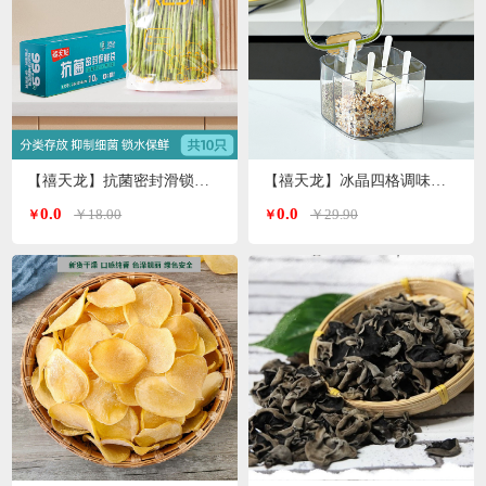
【禧天龙】抗菌密封滑锁保鲜袋大号 10只/盒KY-9827
【禧天龙】冰晶四格调味罐H-9972
0.0
0.0
￥18.00
￥29.90
￥
￥