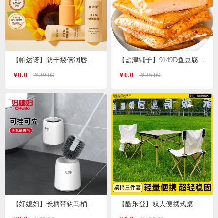
【帕达诺】防干裂倍润唇膏3g/支*2支
【盐津铺子】9149D鱼豆腐原味360g
0.0
0.0
￥39.00
￥35.00
￥
￥
【好媳妇】长柄带钩马桶刷套装AGW-5947
【酷乐登】双人便携式桌椅3件套K119