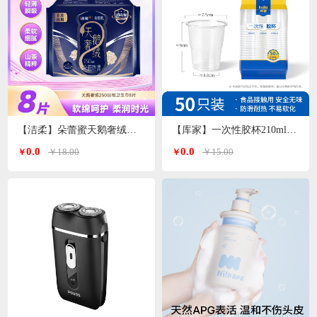
【洁柔】朵蕾蜜天鹅奢绒卫生巾日用250mm
【库家】一次性胶杯210ml*50只/包KJ-1452
0.0
0.0
￥18.00
￥15.00
￥
￥