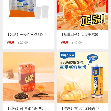
【妙洁】一次性水杯240ml 120只装
【盐津铺子】大魔王麻酱素毛肚200g*3袋（香辣麻酱味）
0.0
0.0
￥26.00
￥49.00
￥
￥
【知福】邦海普洱茶50g（加送20g）
【库家】背心式保鲜袋200只 30*35cmKJ-1362