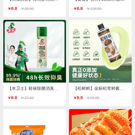
0.0
0.0
￥28.00
￥128.00
￥
￥
【水卫士】鞋袜除菌消臭喷雾220ml/瓶
【松鲜鲜】金标松茸鲜酱油490ml*2瓶
0.0
0.0
￥25.00
￥39.00
￥
￥