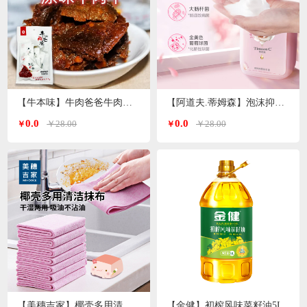
【牛本味】牛肉爸爸牛肉干 48g/袋
【阿道夫.蒂姆森】泡沫抑菌洗手液(芍药玫瑰)550ml/瓶
0.0
0.0
￥28.00
￥28.00
￥
￥
【美穗吉家】椰壳多用清洁抹布10条装
【金健】初榨风味菜籽油5L