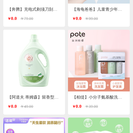
【奔腾】充电式剃须刀刮胡刀PQ8602
【海龟爸爸】儿童青少年沐浴露/洗发水500ml/瓶
0.0
0.0
￥79.00
￥99.00
￥
￥
【阿道夫.蒂姆森】留香型洗衣液
【柏缇】小分子氨基酸洗沐护套装60ml*3洗护旅行套
0.0
0.0
￥49.00
￥39.00
￥
￥