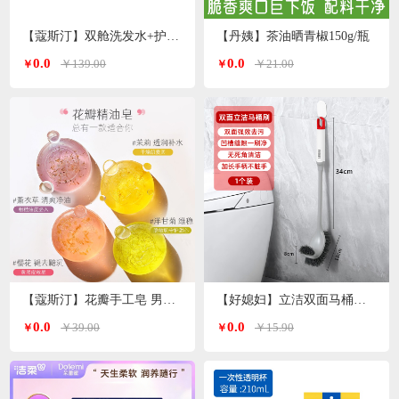
【蔻斯汀】双舱洗发水+护发素 洗护套装500g*2瓶
【丹姨】茶油晒青椒150g/瓶
0.0
0.0
￥139.00
￥21.00
￥
￥
【蔻斯汀】花瓣手工皂 男女通用 精油皂100g
【好媳妇】立洁双面马桶刷AGW-5746
0.0
0.0
￥39.00
￥15.90
￥
￥