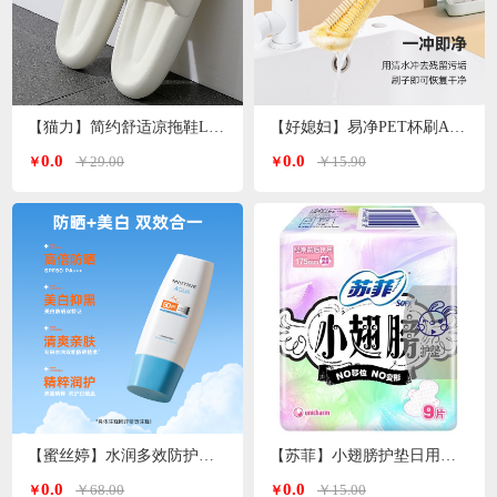
【猫力】简约舒适凉拖鞋L-5990
【好媳妇】易净PET杯刷AGW-5744
0.0
0.0
￥29.00
￥15.90
￥
￥
【蜜丝婷】水润多效防护防晒霜（小蓝帽）SFF50+PA+++70ml
【苏菲】小翅膀护垫日用棉柔无香护翼175mm*9片/包
0.0
0.0
￥68.00
￥15.00
￥
￥