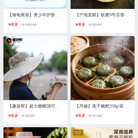
【海龟爸爸】青少年护肤品爽肤水双萃控油精华水
【产地直邮】钦蜜9号百香果 净重3斤特大果（单果70-90g）广西发货
0.0
0.0
￥109.00
￥59.00
￥
￥
【趣游帮】超大檐帽顶可拆卸防晒帽（S-2308）
【丹姨】蒿子糍粑358g/袋 6个装（甜味）
0.0
0.0
￥59.00
￥17.00
￥
￥