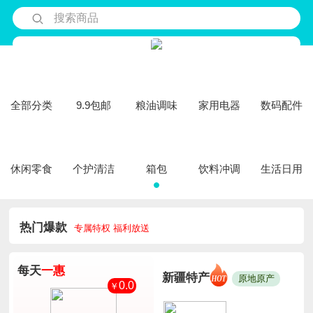
搜索商品
全部分类
9.9包邮
粮油调味
家用电器
数码配件
休闲零食
个护清洁
箱包
饮料冲调
生活日用
热门爆款
专属特权 福利放送
每天
一惠
新疆特产
原地原产
0.0
￥