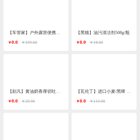
【车管家】户外露营便携式月亮椅GJ-2032
【黑猫】油污清洁剂508g/瓶
0.0
0.0
￥199.00
￥18.00
￥
￥
【刻凡】黄油奶香厚切吐司300g/盒（约7个）
【瓦伦丁】进口小麦/黑啤 啤酒500ml*9听礼盒装
0.0
0.0
￥29.90
￥119.00
￥
￥