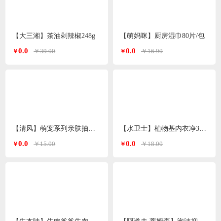
【大三湘】茶油剁辣椒248g
【萌妈咪】厨房湿巾80片/包
0.0
0.0
￥39.00
￥16.90
￥
￥
【清风】萌宠系列亲肤抽纸3层*100抽
【水卫士】植物基内衣净300g/瓶
0.0
0.0
￥15.00
￥18.00
￥
￥