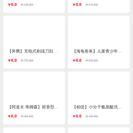
0.0
0.0
￥18.00
￥15.00
￥
￥
【奔腾】充电式剃须刀刮胡刀PQ8602
【海龟爸爸】儿童青少年沐浴露/洗发水500ml/瓶
0.0
0.0
￥79.00
￥99.00
￥
￥
【阿道夫.蒂姆森】留香型洗衣液
【柏缇】小分子氨基酸洗沐护套装60ml*3洗护旅行套
0.0
0.0
￥49.00
￥39.00
￥
￥