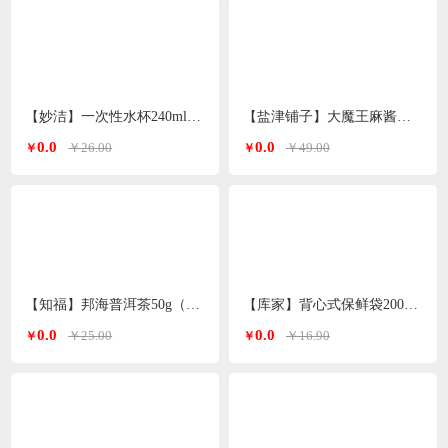
【妙洁】一次性水杯240ml 120只装
【盐津铺子】大魔王麻酱素毛肚200g*3袋（香辣麻酱味）
0.0
0.0
￥26.00
￥49.00
￥
￥
【知福】邦海普洱茶50g（加送20g）
【库家】背心式保鲜袋200只 30*35cmKJ-1362
0.0
0.0
￥25.00
￥16.90
￥
￥