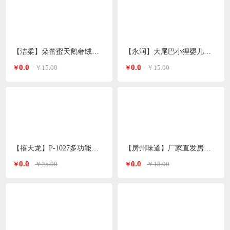
【洁柔】朵蕾蜜天鹅奢绒卫生巾夜用420mm 4片装
【永润】大尾巴小狸婴儿手口湿巾 80片/包
0.0
0.0
￥15.00
￥15.00
￥
￥
【禧天龙】P-1027多功能洗脸盆子 颜色随机
【房州味道】厂家直发房县香菇
0.0
0.0
￥25.00
￥18.00
￥
￥