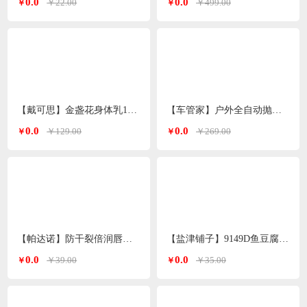
0.0
0.0
￥22.00
￥499.00
￥
￥
【戴可思】金盏花身体乳150ml*2支
【车管家】户外全自动抛帐帐篷GJ-2203
0.0
0.0
￥129.00
￥269.00
￥
￥
【帕达诺】防干裂倍润唇膏3g/支*2支
【盐津铺子】9149D鱼豆腐原味360g
0.0
0.0
￥39.00
￥35.00
￥
￥