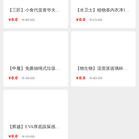
【三匠】小食代蛋黄华夫脆煎饼600g（约40小包）
【水卫士】植物基内衣净100g/瓶
0.0
0.0
￥49.00
￥15.00
￥
￥
【申魔】免撕抽绳式垃圾袋45*50cm（3卷*30个）SC22K27
【物生物】流萤派玻璃杯耀石灰320ml
0.0
0.0
￥39.00
￥49.90
￥
￥
【辉越】EVA厚底踩屎感凉拖鞋0981（颜色随机）
0.0
￥19.00
￥