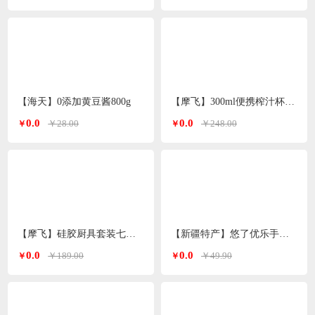
【海天】0添加黄豆酱800g
【摩飞】300ml便携榨汁杯MR9800（颜色随机）
0.0
0.0
￥28.00
￥248.00
￥
￥
【摩飞】硅胶厨具套装七件套MR1032
【新疆特产】悠了优乐手撕豆干（4种口味混装版）
0.0
0.0
￥189.00
￥49.90
￥
￥