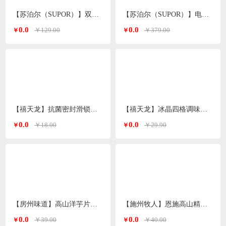
【苏泊尔（SUPOR）】双温双档电吹风白色 HDL-F3
【苏泊尔（SUPOR）】电火锅6L H3724FKX71Y
0.0
0.0
￥129.00
￥379.00
￥
￥
【禧天龙】抗菌密封滑锁保鲜袋大号 10只/盒KY-9827
【禧天龙】冰晶四格调味罐H-9972
0.0
0.0
￥18.00
￥29.90
￥
￥
【房州味道】高山洋芋片土豆片500g
【施州牧人】恩施高山精选小木耳250g/袋
0.0
0.0
￥39.00
￥40.00
￥
￥