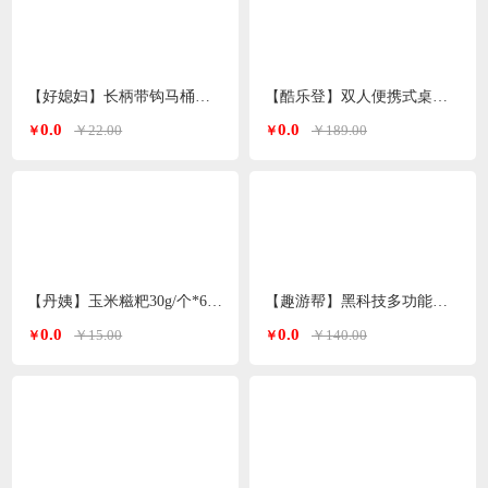
【好媳妇】长柄带钩马桶刷套装AGW-5947
【酷乐登】双人便携式桌椅3件套K119
0.0
0.0
￥22.00
￥189.00
￥
￥
【丹姨】玉米糍粑30g/个*6个装
【趣游帮】黑科技多功能冰丝防晒衣均码（S-2305）
0.0
0.0
￥15.00
￥140.00
￥
￥