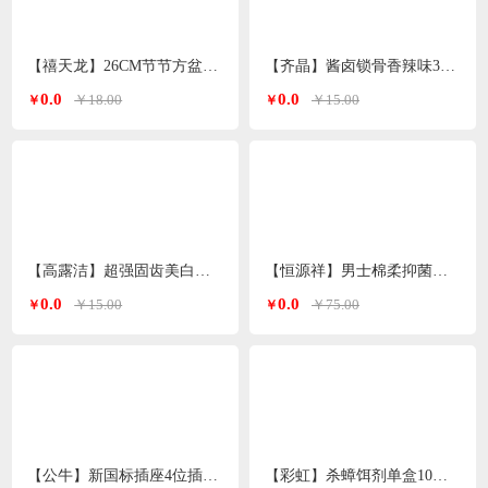
【禧天龙】26CM节节方盆P-1017
【齐晶】酱卤锁骨香辣味35g*4包
0.0
0.0
￥18.00
￥15.00
￥
￥
【高露洁】超强固齿美白牙膏90g/支
【恒源祥】男士棉柔抑菌平角内裤竖纹四条装（颜色随机）
0.0
0.0
￥15.00
￥75.00
￥
￥
【公牛】新国标插座4位插孔分控全长1.8米S1043
【彩虹】杀蟑饵剂单盒10个*2盒装5802-2