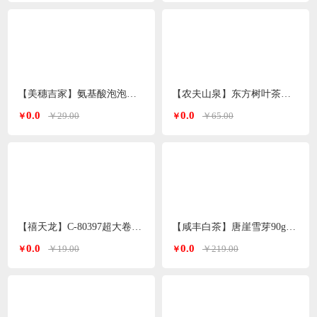
【美穗吉家】氨基酸泡泡洗手液500ml/瓶
【农夫山泉】东方树叶茶饮料335ml*15瓶
0.0
0.0
￥29.00
￥65.00
￥
￥
【禧天龙】C-80397超大卷厨房干湿两用抹布150片*1卷
【咸丰白茶】唐崖雪芽90g（30g*3罐）
0.0
0.0
￥19.00
￥219.00
￥
￥