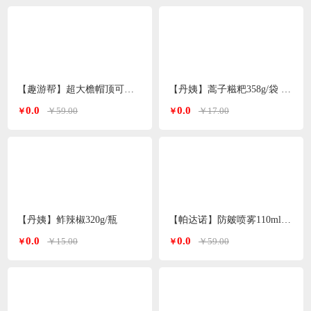
【趣游帮】超大檐帽顶可拆卸防晒帽（S-2308）
【丹姨】蒿子糍粑358g/袋 6个装（甜味）
0.0
0.0
￥59.00
￥17.00
￥
￥
【丹姨】鲊辣椒320g/瓶
【帕达诺】防皴喷雾110ml/瓶*2瓶
0.0
0.0
￥15.00
￥59.00
￥
￥