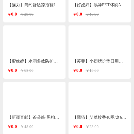
【猫力】简约舒适凉拖鞋L-5990
【好媳妇】易净PET杯刷AGW-5744
0.0
0.0
￥29.00
￥15.90
￥
￥
【蜜丝婷】水润多效防护防晒霜（小蓝帽）SFF50+PA+++70ml
【苏菲】小翅膀护垫日用棉柔无香护翼175mm*9片/包
0.0
0.0
￥68.00
￥15.00
￥
￥
【新疆直邮】茶朵蜂·黑枸杞玫瑰花茶132g*1盒（11g*12包）
【黑猫】艾草蚊香40圈/盒640g
0.0
0.0
￥48.00
￥23.00
￥
￥