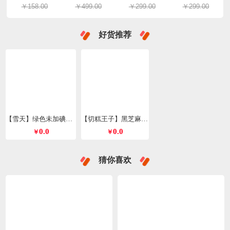
￥158.00
￥499.00
￥299.00
￥299.00
好货推荐
【雪天】绿色未加碘精制盐260g*9包
【切糕王子】黑芝麻丸428g/箱
0.0
0.0
￥
￥
猜你喜欢