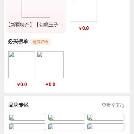
【新疆特产】【切糕王子】A180紫衣腰果淡盐味250g*2盒
0.0
￥
必买榜单
超值好物
0.0
0.0
￥
￥
品牌专区
查看全部