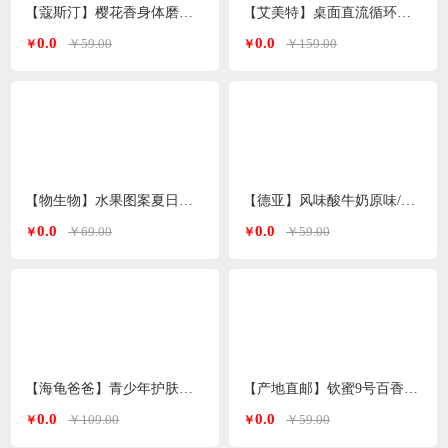
【蔻斯汀】樱花香身体磨砂膏200g
【艾美特】桌面直流循环水风扇喷雾风扇绿色H2O-D1A
0.0
0.0
￥59.00
￥159.00
￥
￥
【物生物】水果图案夏日便携高颜值tritan塑料杯600ml
【德亚】风味酸牛奶原味/无蔗糖两种口味206g*10礼盒
0.0
0.0
￥69.00
￥59.00
￥
￥
【海龟爸爸】青少年护肤品爽肤水双萃控油精华水
【产地直邮】钦蜜9号百香果 净重3斤特大果（单果70-90g）广西发货
0.0
0.0
￥109.00
￥59.00
￥
￥