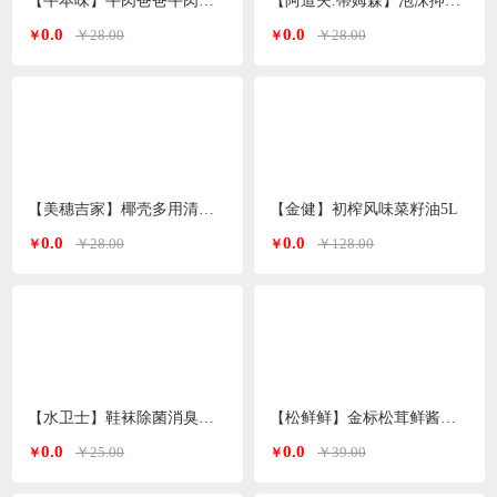
【牛本味】牛肉爸爸牛肉干 48g/袋
【阿道夫.蒂姆森】泡沫抑菌洗手液(芍药玫瑰)550ml/瓶
0.0
0.0
￥28.00
￥28.00
￥
￥
【美穗吉家】椰壳多用清洁抹布10条装
【金健】初榨风味菜籽油5L
0.0
0.0
￥28.00
￥128.00
￥
￥
【水卫士】鞋袜除菌消臭喷雾220ml/瓶
【松鲜鲜】金标松茸鲜酱油490ml*2瓶
0.0
0.0
￥25.00
￥39.00
￥
￥