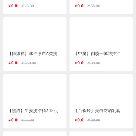
0.0
0.0
￥75.00
￥55.00
￥
￥
【恒源祥】冰丝凉席A类抗菌席子180*200cm HYBS11
【申魔】倒喷一体防挂油油壶500ml米色SC22K91
0.0
0.0
￥259.00
￥99.00
￥
￥
【黑猫】生姜洗洁精2.18kg/瓶
【百雀羚】美白防晒乳套装（防晒60g+同款防晒10g）
0.0
0.0
￥35.00
￥89.00
￥
￥