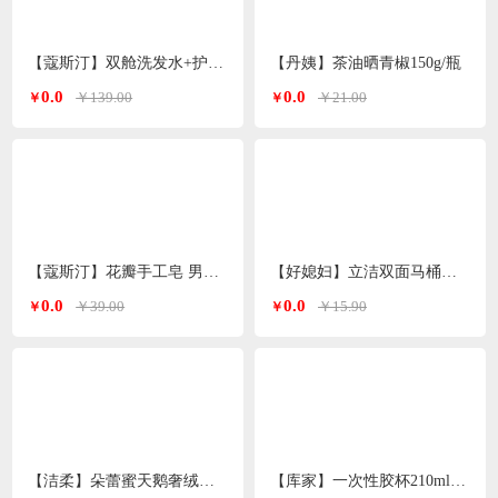
【蔻斯汀】双舱洗发水+护发素 洗护套装500g*2瓶
【丹姨】茶油晒青椒150g/瓶
0.0
0.0
￥139.00
￥21.00
￥
￥
【蔻斯汀】花瓣手工皂 男女通用 精油皂100g
【好媳妇】立洁双面马桶刷AGW-5746
0.0
0.0
￥39.00
￥15.90
￥
￥
【洁柔】朵蕾蜜天鹅奢绒卫生巾日用250mm
【库家】一次性胶杯210ml*50只/包KJ-1452