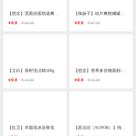
【想念】宽面挂面劲道爽滑油泼面 刀削面240g*10袋
【辣妹子】桔片爽柑橘罐头260g*9瓶
0.0
0.0
￥45.00
￥47.90
￥
￥
【立白】茶籽洗洁精500g
【想念】营养多谷物面粉/小麦粉/特一粉 2.5kg/袋
0.0
0.0
￥16.00
￥35.00
￥
￥
【红卫】羊脂皂沐浴香皂
【苏泊尔（SUPOR）】纯钛电水壶1.7L SW-17S65T