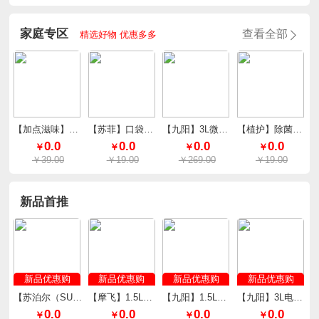
家庭专区
查看全部
精选好物 优惠多多
【加点滋味】泰式厚椰咖喱65g*2袋
【苏菲】口袋魔法零味感超薄棉柔日用240mm*10片/包
【九阳】3L微压快煮电饭煲F30FZ-F636
【植护】除菌除螨香氛洗衣液（樱花香型）
0.0
0.0
0.0
0.0
￥
￥
￥
￥
￥39.00
￥19.00
￥269.00
￥19.00
新品首推
新品优惠购
新品优惠购
新品优惠购
新品优惠购
【苏泊尔（SUPOR）】平底锅不粘锅煎锅26cm PJ26V1
【摩飞】1.5L智能养生壶MR6089（颜色随机）
【九阳】1.5L上蒸下煮电火锅HG15-G622
【九阳】3L电火锅HG30-G310
0.0
0.0
0.0
0.0
￥
￥
￥
￥